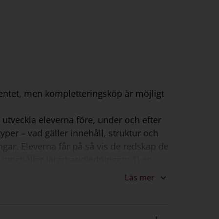
entet, men kompletteringsköp är möjligt
utveckla eleverna före, under och efter
per – vad gäller innehåll, struktur och
gar. Eleverna får på så vis de redskap de
 innehåller lärarhandledningen: 1) en
ga drag 2) förslag på språkutvecklande
Läs mer
ll elevbokens övningar. I
a innehåller: 1) språkutvecklande
vtips till de olika texttyperna 4)