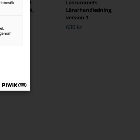
Läsrummet
Läsrummets
sidebesök
Övningsbok,
Lärarhandledning,
version 1
version 1
160 kr
630 kr
el.
g genom