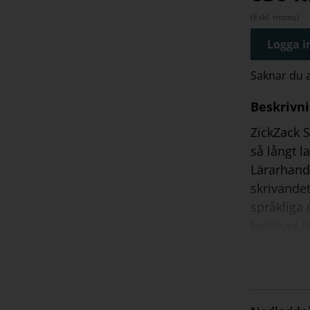
(Exkl. moms)
Logga in
Saknar du
Beskrivn
ZickZack 
så långt l
Lärarhandl
skrivandet
språkliga 
behöver fö
sammanstäl
övningar i
lärarhandl
interaktio