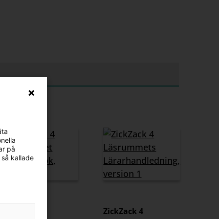
äta
nella
ar på
 så kallade
ZickZack 4
ZickZack 4