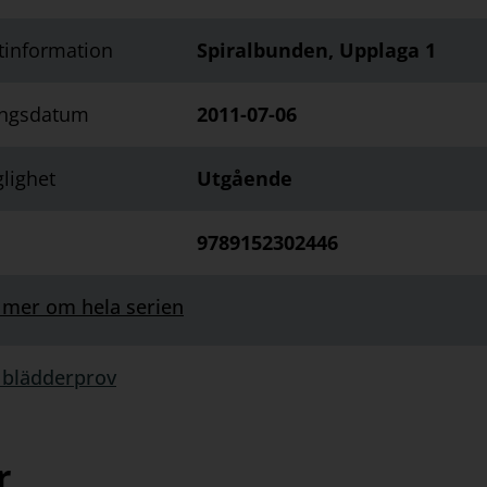
tinformation
Spiralbunden, Upplaga 1
ingsdatum
2011-07-06
glighet
Utgående
9789152302446
 mer om hela serien
 blädderprov
rprov:
r