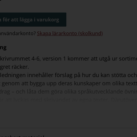
 för att lägga i varukorg
 användarkonto?
Skapa lärarkonto (skolkund)
ing
Skrivrummet 4-6, version 1 kommer att utgå ur sortim
agret räcker.
edningen innehåller förslag på hur du kan stötta och 
 genom att bygga upp deras kunskaper om olika textty
drag – och låta dem göra olika språkutvecklande övnin
r att lyckas med skrivandet av egna texter. Därutöver
lning över olika texters syften, struktur och språkli
 meningsbyggande, grammatik och stavning 3) facit ti
edningen hänvisas till bilagor och ljudfiler. Bilagorn
nsövningar 2) texttyperna som affischer 3) kort med skri