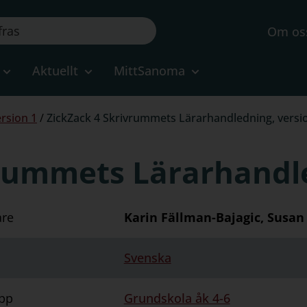
Om os
Aktuellt
MittSanoma
ersion 1
/
ZickZack 4 Skrivrummets Lärarhandledning, versi
vrummets Lärarhandle
are
Karin Fällman-Bajagic, Susan
Svenska
pp
Grundskola åk 4-6