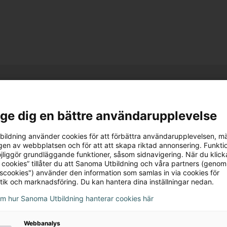
l ge dig en bättre användarupplevelse
ildning använder cookies för att förbättra användarupplevelsen, m
en av webbplatsen och för att att skapa riktad annonsering. Funktio
jliggör grundläggande funktioner, såsom sidnavigering. När du klick
 cookies” tillåter du att Sanoma Utbildning och våra partners (genom
tscookies") använder den information som samlas in via cookies för
tik och marknadsföring. Du kan hantera dina inställningar nedan.
om hur Sanoma Utbildning hanterar cookies här
ZickZack 4
ZickZack 4
Webbanalys