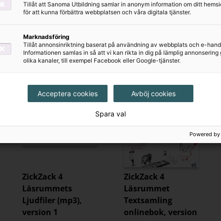
Skrivrummets
Läsrummet
Tillåt att Sanoma Utbildning samlar in anonym information om ditt hem
för att kunna förbättra webbplatsen och våra digitala tjänster.
Bilagor (pdf),
Textsamling,
version 1
version 1
Marknadsföring
290 kr
205 kr
Tillåt annonsinriktning baserat på användning av webbplats och e-hand
Informationen samlas in så att vi kan rikta in dig på lämplig annonserin
olika kanaler, till exempel Facebook eller Google-tjänster.
Acceptera cookies
Avböj cookies
Spara val
Powered by
ZickZack 4
ZickZack 4
Läsrummets
Läsrummet
Ljudfiler (mp3),
Textsamling
version 1
onlinebok, version