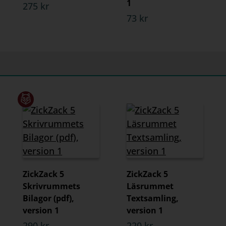
1
275 kr
73 kr
ZickZack 5
ZickZack 5
Skrivrummets
Läsrummet
Bilagor (pdf),
Textsamling,
version 1
version 1
290 kr
220 kr