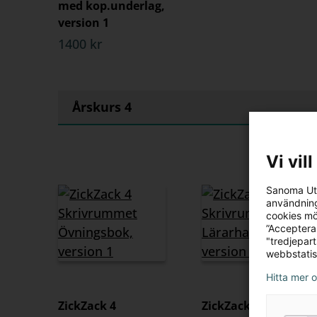
med kop.underlag,
version 1
1400 kr
Årskurs 4
Vi vil
Sanoma Utb
användning
cookies mö
”Acceptera
"tredjepar
webbstatis
Hitta mer 
ZickZack 4
ZickZack 4