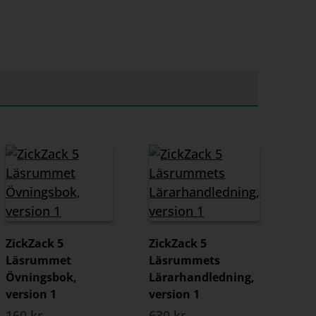
ZickZack 5
ZickZack 5
Läsrummet
Läsrummets
Övningsbok,
Lärarhandledning,
version 1
version 1
160 kr
630 kr