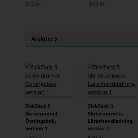
290 kr
143 kr
Årskurs 5
ZickZack 5
ZickZack 5
Skrivrummet
Skrivrummets
Övningsbok,
Lärarhandledning,
version 1
version 1
170 kr
630 kr