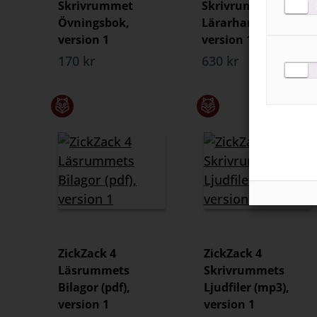
Skrivrummet
Skrivrummets
Övningsbok,
Lärarhandledning,
version 1
version 1
170 kr
630 kr
ZickZack 4
ZickZack 4
Läsrummets
Skrivrummets
Bilagor (pdf),
Ljudfiler (mp3),
version 1
version 1