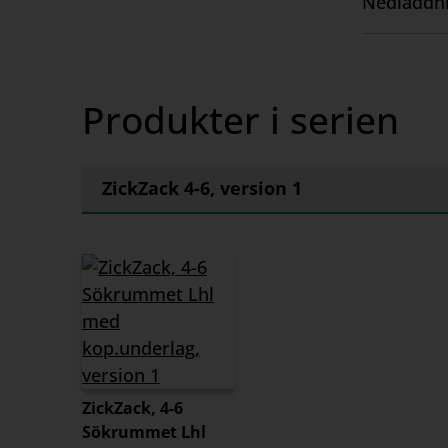
Nedladdni
skrivutvec
Visa
lärarhand
innehåll
att kompl
Produkter i serien
ZickZack 4-6, version 1
ZickZack, 4-6
Sökrummet Lhl