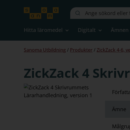
Sök
på
webbplatsen::
Hitta läromedel
Digitalt
Ämnen
Du
Sanoma Utbildning
/
Produkter
/
ZickZack 4-6, v
är
här:
ZickZack 4 Skri
Författ
Ämne
Målgru