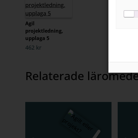
Agil
projektledning,
upplaga 5
462 kr
Relaterade läromede