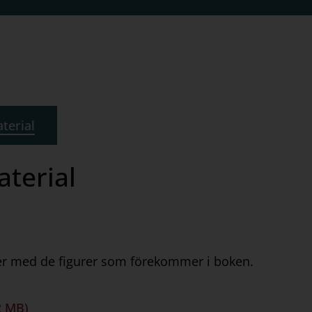
terial
terial
:er med de figurer som förekommer i boken.
2 MB)