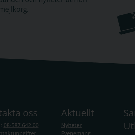
mejlkorg.
takta oss
Aktuellt
S
Ut
n:
08-587 642 00
Nyheter
ntaktuppgifter
Evenemang