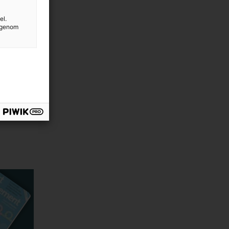
el.
g genom