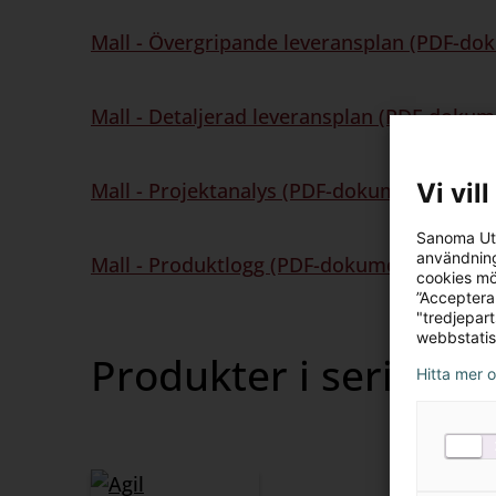
Mall - Övergripande leveransplan (PDF-do
Mall - Detaljerad leveransplan (PDF-dokum
Vi vil
Mall - Projektanalys (PDF-dokument, 375 k
Sanoma Utb
användning
Mall - Produktlogg (PDF-dokument, 361 kB
cookies mö
”Acceptera
"tredjepar
webbstatis
Produkter i serien
Hitta mer 