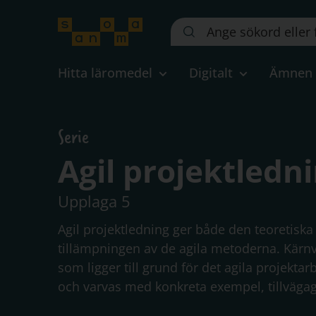
Sök
på
webbplatsen::
Hitta läromedel
Digitalt
Ämnen
Serie
Agil projektledn
Upplaga 5
Agil projektledning ger både den teoretisk
tillämpningen av de agila metoderna. Kärn
som ligger till grund för det agila projektarb
och varvas med konkreta exempel, tillvägag