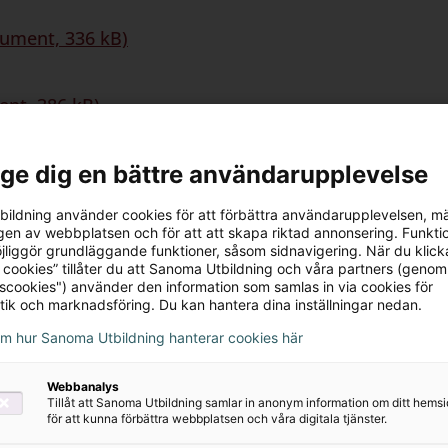
kument, 336 kB)
ent, 386 kB)
l ge dig en bättre användarupplevelse
B)
ildning använder cookies för att förbättra användarupplevelsen, m
en av webbplatsen och för att att skapa riktad annonsering. Funktio
)
jliggör grundläggande funktioner, såsom sidnavigering. När du klick
 cookies” tillåter du att Sanoma Utbildning och våra partners (genom
tscookies") använder den information som samlas in via cookies för
tik och marknadsföring. Du kan hantera dina inställningar nedan.
om hur Sanoma Utbildning hanterar cookies här
Webbanalys
Tillåt att Sanoma Utbildning samlar in anonym information om ditt hem
för att kunna förbättra webbplatsen och våra digitala tjänster.