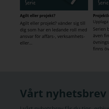
Serie
Serie
Agilt eller projekt?
Projekt
Upplaga
Agilt eller projekt? vänder sig till
Serien 
dig som har en ledande roll med
även fi
ansvar för affärs-, verksamhets-
övnings
eller…
finns ö
Vårt nyhetsbrev
I vårt nyhetsbrev får du tips, erb