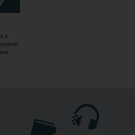
s a
 dynamic
ent.