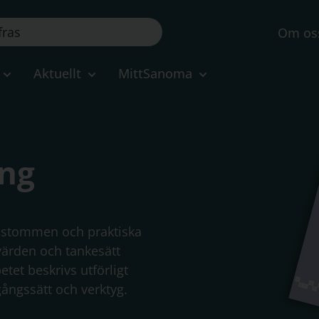
Om os
Aktuellt
MittSanoma
ing
a stommen och praktiska
värden och tankesätt
etet beskrivs utförligt
ångssätt och verktyg.