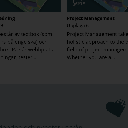
Serie
ledning
Project Management
 9
Upplaga 6
består av textbok (som
Project Management take
nns på engelska) och
holistic approach to the
bok. På vår webbplats
field of project managem
vningar, tester…
Whether you are a…
judanden och nyheter utifrån