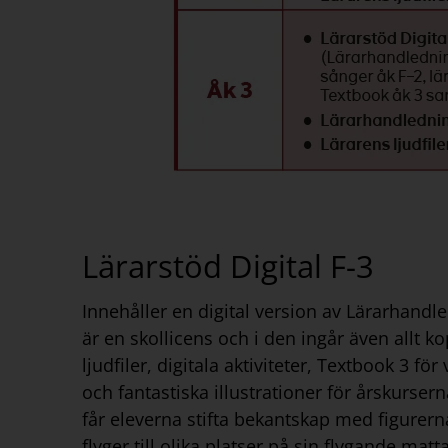
Lärarstöd Digital F-3
I
nnehåller en digital version av Lärarhandl
är en
skollicens
och i den ingår
även
allt ko
ljudfiler
,
digitala aktiviteter
,
Textbook
3 för
och fantastiska illustrationer
för å
rskursern
får
eleverna
stifta bekantskap med
figurern
flyger
till olika platser
på sin flygande matt