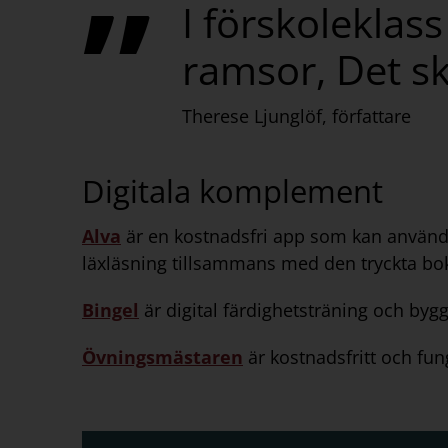
I förskoleklas
ramsor, Det sk
Therese Ljunglöf, författare
Digitala komplement
Alva
är en kostnadsfri app som kan använda
läxläsning tillsammans med den tryckta boke
Bingel
är digital färdighetsträning och byg
Övningsmästaren
är kostnadsfritt och fung