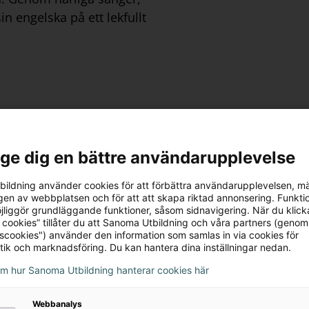
n engelska på ett lekfullt
ma och göra rörelser
Big Book F-2
arbeta med ramsan (read,
l ge dig en bättre användarupplevelse
Big Book ingår i Lärarstöd D
amsan göra övningarna i
innehåller 15 kapitel med fa
ildning använder cookies för att förbättra användarupplevelsen, m
innehållet presenteras som 
en av webbplatsen och för att att skapa riktad annonsering. Funktio
jliggör grundläggande funktioner, såsom sidnavigering. När du klick
gemensamt
sjunga sångerna
mp
 cookies” tillåter du att Sanoma Utbildning och våra partners (genom
ramsorna, härma och inspire
tscookies") använder den information som samlas in via cookies för
tik och marknadsföring. Du kan hantera dina inställningar nedan.
om hur Sanoma Utbildning hanterar cookies här
 3
Webbanalys