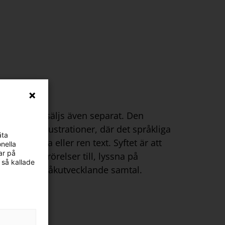
igital
men säljs även separat
.
D
en
ntastiska illustrationer, där det språkliga
äta
sång, ramsa eller ren text. Syftet
är att
nella
ar på
 och göra rörelser till, lyssna på
 så kallade
ras till språkutvecklande samtal.