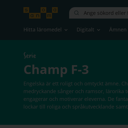
Sök
på
webbplatsen::
Hitta läromedel
Digitalt
Ämnen
Serie
Champ F-3
Engelska är ett roligt och omtyckt ämne. C
medryckande sånger och ramsor, lärorika t
engagerar och motiverar eleverna. De fantas
lockar till roliga och språkutvecklande samt