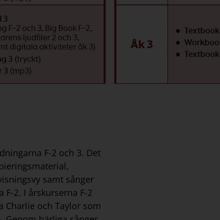
edning
arna
F-2 och
3.
Det
pieringsmaterial,
visningsvy
samt
sånger
a
F-2
.
I årskurserna F-2
a
Charlie
och Taylor
som
a
.
Genom härliga sånger,