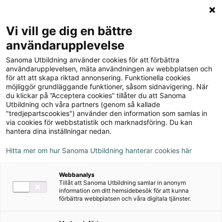
Logga in
Meny
Vi vill ge dig en bättre
Sök
användarupplevelse
på
Genau!
Sanoma Utbildning använder cookies för att förbättra
webbplatsen::
användarupplevelsen, mäta användningen av webbplatsen och
för att att skapa riktad annonsering. Funktionella cookies
möjliggör grundläggande funktioner, såsom sidnavigering. När
du klickar på ”Acceptera cookies” tillåter du att Sanoma
Om serien
Utbildning och våra partners (genom så kallade
"tredjepartscookies") använder den information som samlas in
via cookies för webbstatistik och marknadsföring. Du kan
Övningsmästaren
hantera dina inställningar nedan.
Hitta mer om hur Sanoma Utbildning hanterar cookies här
Övningsmästaren
Webbanalys
Tillåt att Sanoma Utbildning samlar in anonym
Övningsmästaren.se är en digital portal för ljudfiler,
information om ditt hemsidebesök för att kunna
förbättra webbplatsen och våra digitala tjänster.
ordträning, hörövningar och begreppsträning inom
moderna språk, sfi och matematik.