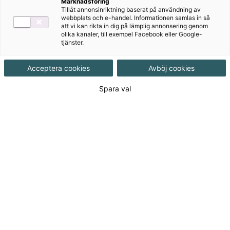
Marknadsföring
Tillåt annonsinriktning baserat på användning av
Alla övningar är kopplade till våra läromedel.
webbplats och e-handel. Informationen samlas in så
att vi kan rikta in dig på lämplig annonsering genom
olika kanaler, till exempel Facebook eller Google-
Allt är kostnadsfritt och det enda du behöver är en
tjänster.
internetuppkoppling. Eleverna kan träna med
Övningsmästaren både i skolan och hemma och både
Acceptera cookies
Avböj cookies
i mobilen och på en dator.
Spara val
Klicka här för att komma till Övningsmästaren.
Produkter i serien
Årskurs 7