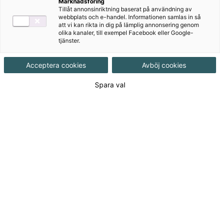
Marknadsföring
Tillåt annonsinriktning baserat på användning av
webbplats och e-handel. Informationen samlas in så
att vi kan rikta in dig på lämplig annonsering genom
Målgrupp
Grundskola åk 4-6
,
Grundskola 7-9
olika kanaler, till exempel Facebook eller Google-
tjänster.
Produktinformation
Acceptera cookies
Avböj cookies
Häftad, Upplaga 1, 112 sidor
Spara val
Utgivningsdatum
2021-05-17
Tillgänglighet
Tillgänglig
ISBN
9789152358375
Länk
Läs mer om hela serien
till
serie: