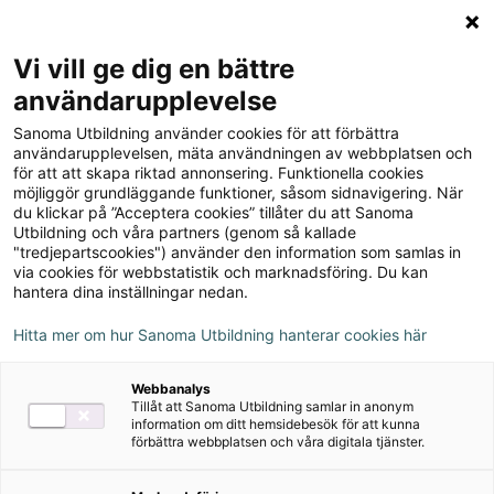
Logga in
Meny
Vi vill ge dig en bättre
Sök
användarupplevelse
på
Sanoma Utbildning använder cookies för att förbättra
webbplatsen::
Genau Neu 6 Textboken
användarupplevelsen, mäta användningen av webbplatsen och
för att att skapa riktad annonsering. Funktionella cookies
möjliggör grundläggande funktioner, såsom sidnavigering. När
du klickar på ”Acceptera cookies” tillåter du att Sanoma
Utbildning och våra partners (genom så kallade
"tredjepartscookies") använder den information som samlas in
via cookies för webbstatistik och marknadsföring. Du kan
Rekommenderas med
hantera dina inställningar nedan.
Övningsmästaren
Hitta mer om hur Sanoma Utbildning hanterar cookies här
Författare
Webbanalys
Tillåt att Sanoma Utbildning samlar in anonym
Monica Gustafsson, Urs Göbel, Hans Sölch
information om ditt hemsidebesök för att kunna
förbättra webbplatsen och våra digitala tjänster.
Ämne
Tyska