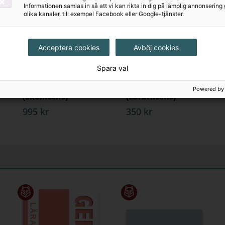
Informationen samlas in så att vi kan rikta in dig på lämplig annonserin
olika kanaler, till exempel Facebook eller Google-tjänster.
Acceptera cookies
Avböj cookies
Spara val
Genau Neu 7
Genau Neu 7
Lärarstöd+
Lärarstöd+
Powered by
(Skollicens)
(Lärarlicens)
995 kr
350 kr