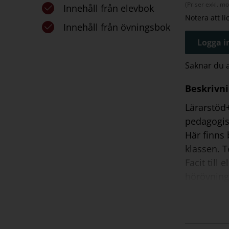
(Priser exkl. m
Innehåll från elevbok
Notera att l
Innehåll från övningsbok
Logga in
Saknar du
Beskrivn
Lärarstöd+
pedagogisk
Här finns
klassen. T
Facit till
hörövning
Direkt fr
Lärarstöd+
Detta ingå