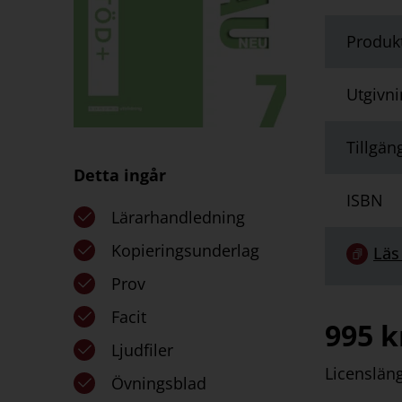
Produk
Utgivn
Tillgän
Detta ingår
ISBN
Lärarhandledning
Kopieringsunderlag
Länk
Läs
till
Prov
serie:
Facit
995
k
Ljudfiler
Licenslän
Övningsblad