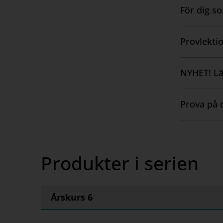
Lärarha
För dig s
Visa
Kopieri
innehåll
Prov
Provlektio
Visa
Facit
innehåll
Ljudfile
NYHET! Lä
Visa
Övning
innehåll
Innehål
Prova på 
Visa
Innehål
innehåll
Säljs som 
Produkter i serien
använda Lä
Årskurs 6