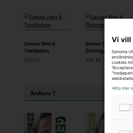
Vi vil
Genau Neu 6
Genau Neu 6
Textboken
Övningsboken
Sanoma Utb
användning
200 kr
165 kr
cookies mö
”Acceptera
"tredjepar
webbstatis
Hitta mer 
Årskurs 7