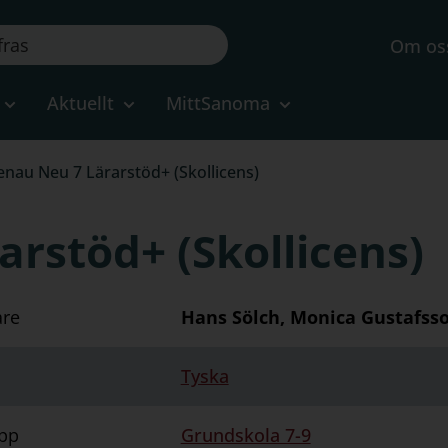
Om os
Aktuellt
MittSanoma
nau Neu 7 Lärarstöd+ (Skollicens)
rstöd+ (Skollicens)
are
Hans Sölch, Monica Gustafsso
Tyska
pp
Grundskola 7-9