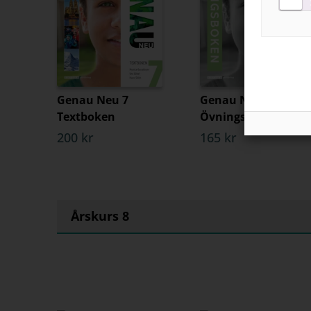
Genau Neu 7
Genau Neu 7
Textboken
Övningsboken
200 kr
165 kr
Årskurs 8