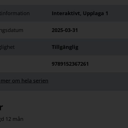
tinformation
Interaktivt, Upplaga 1
ingsdatum
2025-03-31
glighet
Tillgänglig
9789152367261
 mer om hela serien
r
gd 12 mån