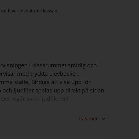
nskat leveransdatum i kassan.
ndervisningen i klassrummet smidig och
rvisar med tryckta elevböcker.
a ställe, färdiga att visa upp för
och ljudfiler spelas upp direkt på sidan.
et ingår även ljudfiler till
g från lärarhandledningen. Med
Läs mer
lärarhandledningen på ett smidigt sätt.