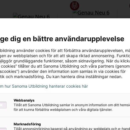
l ge dig en bättre användarupplevelse
Genau Neu 6 Facit
Genau Neu 6
Lärarstöd+
ildning använder cookies för att förbättra användarupplevelsen, m
90 kr
en av webbplatsen och för att att skapa riktad annonsering. Funktio
(Skollicens)
jliggör grundläggande funktioner, såsom sidnavigering. När du klick
995 kr
 cookies” tillåter du att Sanoma Utbildning och våra partners (genom
tscookies") använder den information som samlas in via cookies för
tik och marknadsföring. Du kan hantera dina inställningar nedan.
om hur Sanoma Utbildning hanterar cookies här
Webbanalys
Tillåt att Sanoma Utbildning samlar in anonym information om ditt hem
för att kunna förbättra webbplatsen och våra digitala tjänster.
Marknadsföring
Tillåt annonsinriktning baserat på användning av webbplats och e-hand