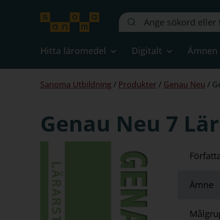
Sök
på
webbplatsen::
Hitta läromedel
Digitalt
Ämnen
Du
Sanoma Utbildning
/
Produkter
/
Genau Neu
/
Ge
är
här:
Genau Neu 7 Lära
Författ
Ämne
Målgru