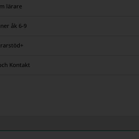
ndledning
om lärare
ngsunderlag
ner åk 6-9
r
rarstöd+
sblad
l från elevbok
och Kontakt
l från övningsbok
12 månaders skollicens. Det räcker med en skollicens 
rarstöd+. Notera att licensen aktiveras i samband med