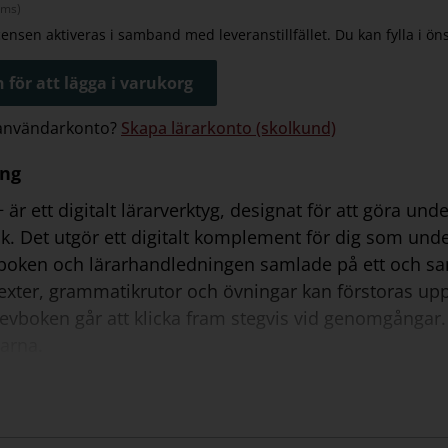
oms)
icensen aktiveras i samband med leveranstillfället. Du kan fylla i ö
 för att lägga i varukorg
 användarkonto?
Skapa lärarkonto (skolkund)
ing
 är ett digitalt lärarverktyg, designat för att göra u
. Det utgör ett digitalt komplement för dig som unde
 boken och lärarhandledningen samlade på ett och samm
exter, grammatikrutor och övningar kan förstoras upp 
 elevboken går att klicka fram stegvis vid genomgångar. D
arna.
ån Lärarstöd+ kan du även skriva ut kopieringsunderla
 har du tillgång till elevboken och allt material från 
r: