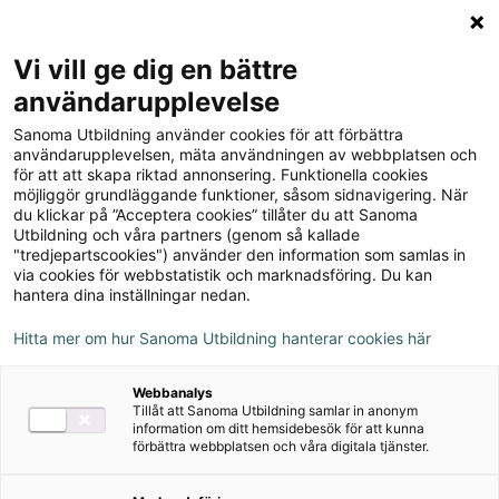
Logga in
Meny
Vi vill ge dig en bättre
Sök
användarupplevelse
på
Sanoma Utbildning använder cookies för att förbättra
webbplatsen::
användarupplevelsen, mäta användningen av webbplatsen och
för att att skapa riktad annonsering. Funktionella cookies
möjliggör grundläggande funktioner, såsom sidnavigering. När
du klickar på ”Acceptera cookies” tillåter du att Sanoma
Utbildning och våra partners (genom så kallade
"tredjepartscookies") använder den information som samlas in
via cookies för webbstatistik och marknadsföring. Du kan
hantera dina inställningar nedan.
Hitta mer om hur Sanoma Utbildning hanterar cookies här
Serie
Webbanalys
Tillåt att Sanoma Utbildning samlar in anonym
Gerontologi och
information om ditt hemsidebesök för att kunna
förbättra webbplatsen och våra digitala tjänster.