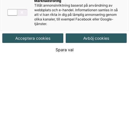
geriatrik - nivå 1
Marknadsföring
Tillåt annonsinriktning baserat på användning av
webbplats och e-handel. Informationen samlas in så
Gerontologi och geriatrik – nivå 1 är ett gediget
att vi kan rikta in dig på lämplig annonsering genom
olika kanaler, till exempel Facebook eller Google-
basläromedel helt anpassat efter Gy25 för den som
tjänster.
vill ha djupa kunskaper och breda perspektiv i sina
studier och nå framgång i sitt yrkesliv.
Acceptera cookies
Avböj cookies
Spara val
Till produkterna
Om serien
Prova på och Kontakt