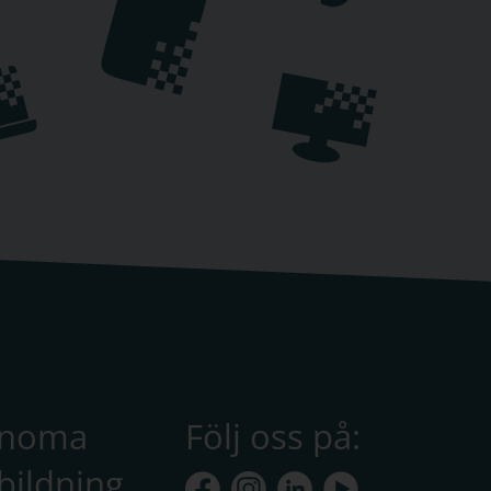
anoma
Följ oss på:
bildning