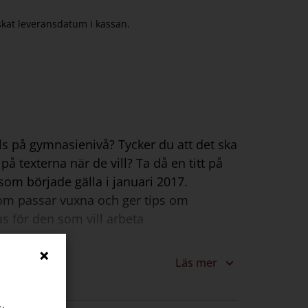
nskat leveransdatum i kassan.
lls på gymnasienivå? Tycker du att det ska
på texterna när de vill? Ta då en titt på
om började gälla i januari 2017.
 som passar vuxna och ger tips om
s för den som vill arbeta
Läs mer