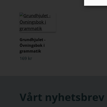
Grundhjulet -
Övningsbok i
grammatik
169 kr
Vårt nyhetsbrev