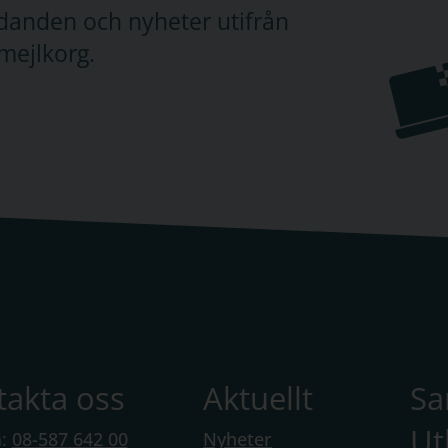
judanden och nyheter utifrån
mejlkorg.
takta oss
Aktuellt
S
Ut
n:
08-587 642 00
Nyheter