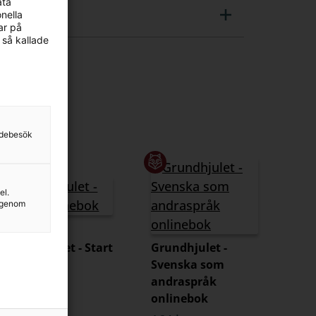
äta
nella
ar på
 så kallade
sidebesök
el.
g genom
Grundhjulet - Start
Grundhjulet -
onlinebok
Svenska som
andraspråk
80 kr
onlinebok