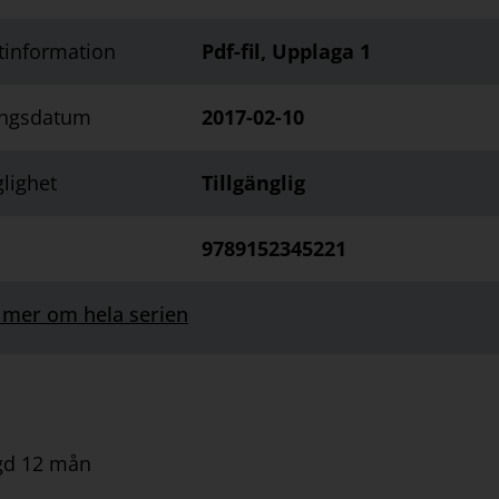
tinformation
Pdf-fil, Upplaga 1
ingsdatum
2017-02-10
glighet
Tillgänglig
9789152345221
 mer om hela serien
gd 12 mån