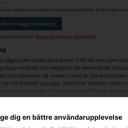
oms)
icensen aktiveras i samband med leveranstillfället. Du kan fylla i ö
 för att lägga i varukorg
 användarkonto?
Skapa lärarkonto (skolkund)
ing
tta något som rustar dina elever inför de krav som stä
gedigen ordlista och möjlighet för eleverna att lyssna 
et! Den stämmer väl överens med de nya kursplaner s
har ett flexibelt upplägg, innehåller aktuella texter
ik och lässtrategier. Och den kan med fördel använda
gogiskt.
 licensen aktiveras i samband med leveranstillfället.
l ge dig en bättre användarupplevelse