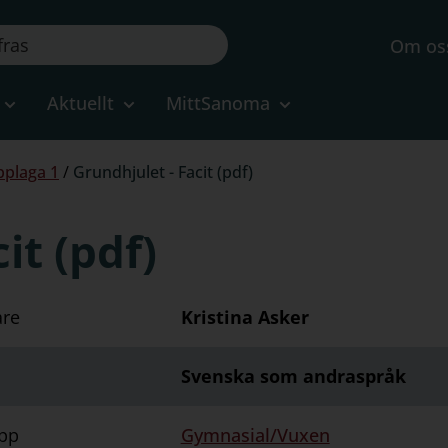
Om os
Aktuellt
MittSanoma
pplaga 1
/
Grundhjulet - Facit (pdf)
it (pdf)
are
Kristina Asker
Svenska som andraspråk
pp
Gymnasial/Vuxen