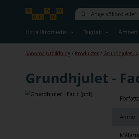
Sök
på
webbplatsen::
Hitta läromedel
Digitalt
Ämnen
Du
Sanoma Utbildning
/
Produkter
/
Grundhjulet, u
är
här:
Grundhjulet - Fac
Författ
Ämne
Målgru