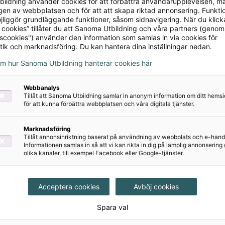
ildning använder cookies för att förbättra användarupplevelsen, m
erial
en av webbplatsen och för att att skapa riktad annonsering. Funktio
jliggör grundläggande funktioner, såsom sidnavigering. När du klick
 cookies” tillåter du att Sanoma Utbildning och våra partners (genom
tscookies") använder den information som samlas in via cookies för
tik och marknadsföring. Du kan hantera dina inställningar nedan.
om hur Sanoma Utbildning hanterar cookies här
Webbanalys
Tillåt att Sanoma Utbildning samlar in anonym information om ditt hem
för att kunna förbättra webbplatsen och våra digitala tjänster.
Marknadsföring
Tillåt annonsinriktning baserat på användning av webbplats och e-hand
Informationen samlas in så att vi kan rikta in dig på lämplig annonserin
olika kanaler, till exempel Facebook eller Google-tjänster.
Grundhjulet -
Grundhjulet - Start
Acceptera cookies
Avböj cookies
Grundläggande
187 kr
svenska som
Spara val
andraspråk