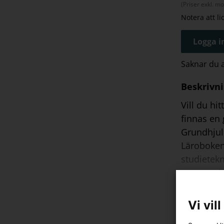
(Priser exkl. m
Notera att l
Logga in
Saknar du
Beskrivn
Vill du hi
finnas en 
Grundhjul
Läroboken 
studietekn
genrepeda
Notera att
Vi vil