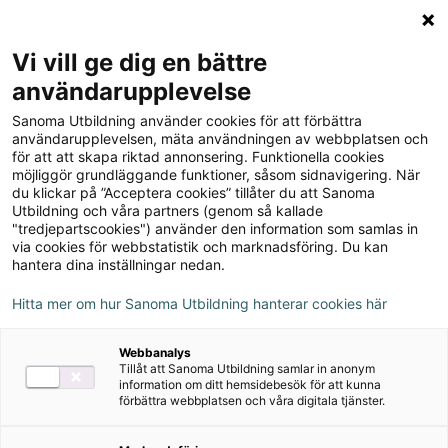
Logga in
Meny
Vi vill ge dig en bättre
Sök
användarupplevelse
på
Sanoma Utbildning använder cookies för att förbättra
webbplatsen::
Lexia Provia Handbok
användarupplevelsen, mäta användningen av webbplatsen och
för att att skapa riktad annonsering. Funktionella cookies
onlinebok, upplaga 2
möjliggör grundläggande funktioner, såsom sidnavigering. När
du klickar på ”Acceptera cookies” tillåter du att Sanoma
Utbildning och våra partners (genom så kallade
"tredjepartscookies") använder den information som samlas in
via cookies för webbstatistik och marknadsföring. Du kan
hantera dina inställningar nedan.
Författare
Olle Gunnilstam, Martti Mårtens
Hitta mer om hur Sanoma Utbildning hanterar cookies här
Webbanalys
Ämne
Svenska
Tillåt att Sanoma Utbildning samlar in anonym
information om ditt hemsidebesök för att kunna
förbättra webbplatsen och våra digitala tjänster.
Målgrupp
Grundskola F-3