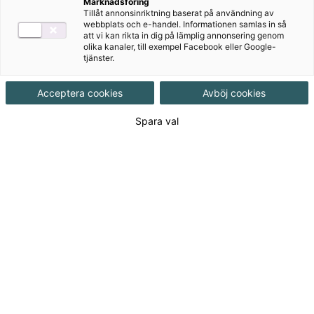
Marknadsföring
Tillåt annonsinriktning baserat på användning av
Produktinformation
Onlinebok, Upplaga 2
webbplats och e-handel. Informationen samlas in så
att vi kan rikta in dig på lämplig annonsering genom
olika kanaler, till exempel Facebook eller Google-
tjänster.
Utgivningsdatum
2023-11-16
Acceptera cookies
Avböj cookies
Tillgänglighet
Tillgänglig
Spara val
ISBN
9789152365670
Länk
Läs mer om hela serien
till
serie:
Från 73
kr
Licenslängd 6 mån
73 kr
Licenslängd 12 mån
120 kr