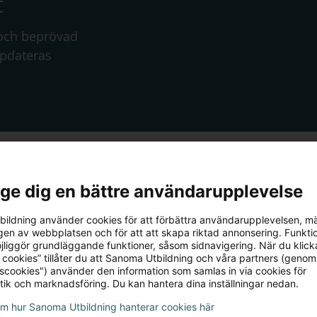
t
 och beprövad
ppdateras
l ge dig en bättre användarupplevelse
ildning använder cookies för att förbättra användarupplevelsen, m
en av webbplatsen och för att att skapa riktad annonsering. Funktio
äromedel,
jliggör grundläggande funktioner, såsom sidnavigering. När du klick
komma igång?
 cookies” tillåter du att Sanoma Utbildning och våra partners (genom
tscookies") använder den information som samlas in via cookies för
tik och marknadsföring. Du kan hantera dina inställningar nedan.
om hur Sanoma Utbildning hanterar cookies här