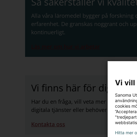
Så säkerställer vi kvalite
Alla våra läromedel bygger på forskning
erfarenhet. De granskas noggrant och u
kontinuerligt.
Läs mer om hur vi arbetar
Vi vil
Vi finns här för dig
Sanoma Utb
användning
Har du en fråga, vill veta mer om våra l
cookies mö
digitala tjänster eller behöver stöd att 
”Acceptera
"tredjepar
webbstatis
Kontakta oss
Hitta mer 