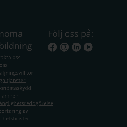
anoma
Följ oss på:
bildning
akta oss
oss
äljningsvillkor
ga tjänster
sondataskydd
a ämnen
gänglighetsredogörelse
ortering av
rhetsbrister