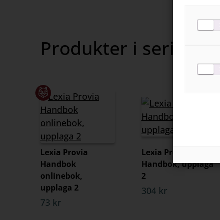
Produkter i serien
Lexia Provia
Lexia Provia
Handbok
Handbok, upplaga
onlinebok,
2
upplaga 2
304 kr
73 kr