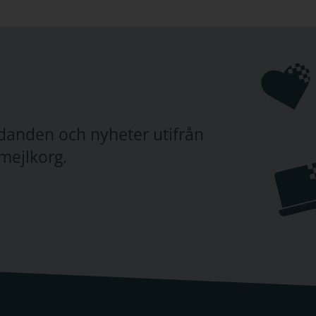
judanden och nyheter utifrån
mejlkorg.