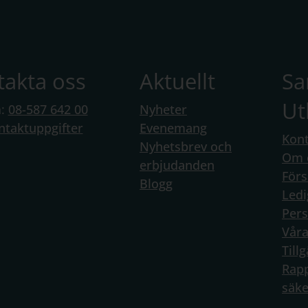
takta oss
Aktuellt
S
Ut
n:
08-587 642 00
Nyheter
ntaktuppgifter
Evenemang
Kont
Nyhetsbrev och
Om 
erbjudanden
Förs
Blogg
Ledi
Per
Vår
Till
Rapp
säke