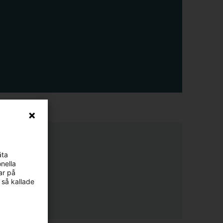
äta
nella
ar på
 så kallade