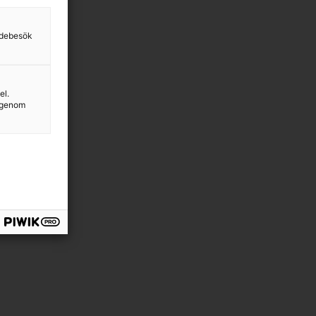
sidebesök
el.
g genom