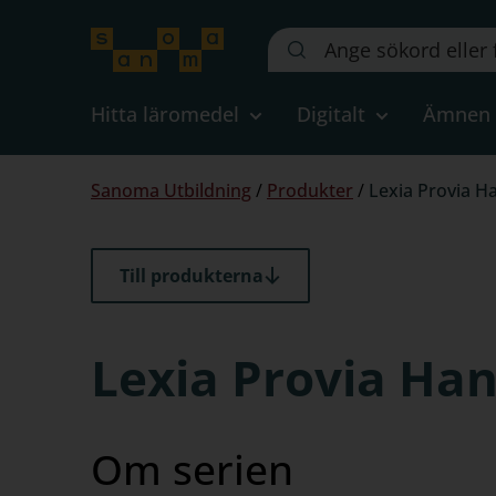
Sök
på
webbplatsen::
Hitta läromedel
Digitalt
Ämnen
Du
Sanoma Utbildning
/
Produkter
/
Lexia Provia H
är
här:
Till produkterna
Lexia Provia Ha
Om serien