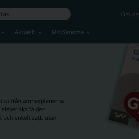
Om os
Aktuellt
MittSanoma
d utifrån ämnesplanerna
a elever ska få den
och enkelt sätt, utan