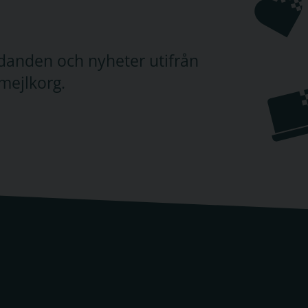
judanden och nyheter utifrån
mejlkorg.