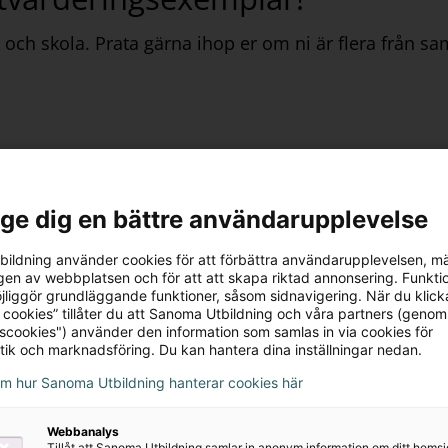
el och skola. Prata gärna ihop er om ni är flera från 
mma igång med dina digitala läromedel eller har något 
l ge dig en bättre användarupplevelse
ildning använder cookies för att förbättra användarupplevelsen, m
en av webbplatsen och för att att skapa riktad annonsering. Funktio
jliggör grundläggande funktioner, såsom sidnavigering. När du klick
 cookies” tillåter du att Sanoma Utbildning och våra partners (genom
tscookies") använder den information som samlas in via cookies för
inns möjlighet att boka tid med en kundansvarig. Vår
tik och marknadsföring. Du kan hantera dina inställningar nedan.
da dig och svara på frågor kring våra läromedel, både 
om hur Sanoma Utbildning hanterar cookies här
Webbanalys
Tillåt att Sanoma Utbildning samlar in anonym information om ditt hem