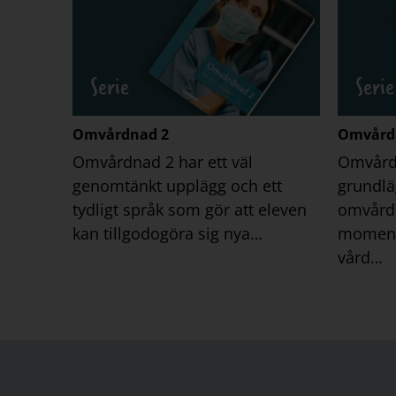
Serie
Serie
Omvårdnad 2
Omvård
Omvårdnad 2 har ett väl
Omvårdn
genomtänkt upplägg och ett
grundlä
tydligt språk som gör att eleven
omvårdn
kan tillgodogöra sig nya…
moment 
vård…