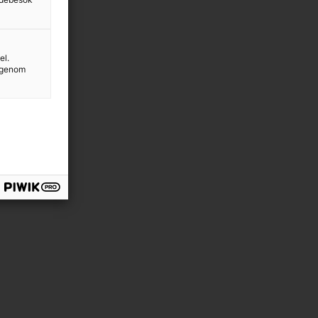
el.
g genom