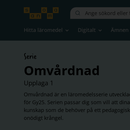
Sök
på
webbplatsen::
Hitta läromedel
Digitalt
Ämnen
Serie
Omvårdnad
Upplaga 1
Omvårdnad är en läromedelsserie utveckla
för Gy25. Serien passar dig som vill att din
kunskap som de behöver på ett pedagogiskt 
onödigt krångel.