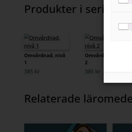
Produkter i serien
Kommande
Omvårdnad, nivå
Omvårdnad, nivå
1
2
385 kr
385 kr
Relaterade läromede