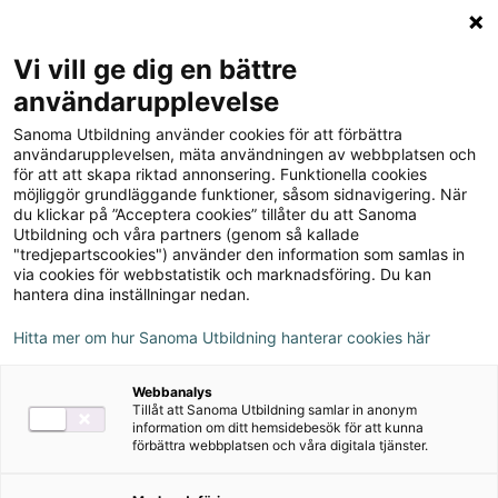
Logga in
Meny
Vi vill ge dig en bättre
Sök
användarupplevelse
på
Sanoma Utbildning använder cookies för att förbättra
webbplatsen::
Till produkterna
användarupplevelsen, mäta användningen av webbplatsen och
för att att skapa riktad annonsering. Funktionella cookies
möjliggör grundläggande funktioner, såsom sidnavigering. När
du klickar på ”Acceptera cookies” tillåter du att Sanoma
Prego, upplaga 1
Utbildning och våra partners (genom så kallade
"tredjepartscookies") använder den information som samlas in
via cookies för webbstatistik och marknadsföring. Du kan
hantera dina inställningar nedan.
Om serien
Hitta mer om hur Sanoma Utbildning hanterar cookies här
Övningsmästaren
Webbanalys
Tillåt att Sanoma Utbildning samlar in anonym
information om ditt hemsidebesök för att kunna
förbättra webbplatsen och våra digitala tjänster.
Om serien