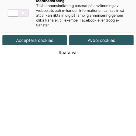
Marknadsföring
Tillåt annonsinriktning baserat på användning av
webbplats och e-handel. Informationen samlas in så
att vi kan rikta in dig på lämplig annonsering genom
olika kanaler, till exempel Facebook eller Google-
tjänster.
Acceptera cookies
Avböj cookies
Spara val
I Prego lär sig nybörjaren allt från att
beställa en riktig italiensk kaffe och vilka de
viktigaste lagen i den italienska fotbollsligan
är till vad som är typiskt för regionen
Toscana.
Så säkerställer vi kvalitet