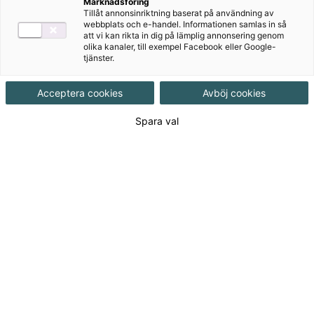
Marknadsföring
Tillåt annonsinriktning baserat på användning av
Målgrupp
Grundskola 7-9
webbplats och e-handel. Informationen samlas in så
att vi kan rikta in dig på lämplig annonsering genom
olika kanaler, till exempel Facebook eller Google-
tjänster.
Produktinformation
Interaktivt, Upplaga 2
Acceptera cookies
Avböj cookies
Beräknat utgivningsdatum
2027-10-01
Spara val
Tillgänglighet
Ej utkommen titel
ISBN
9789152367148
Länk
Läs mer om hela serien
till
serie:
995
kr