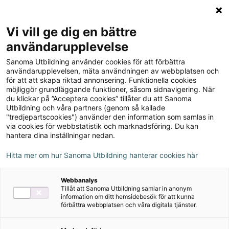
Logga in
Meny
Vi vill ge dig en bättre
Sök
användarupplevelse
på
Sanoma Utbildning använder cookies för att förbättra
webbplatsen::
Prio Matematik 9
användarupplevelsen, mäta användningen av webbplatsen och
för att att skapa riktad annonsering. Funktionella cookies
Lärarstöd+ (Skollicens)
möjliggör grundläggande funktioner, såsom sidnavigering. När
du klickar på ”Acceptera cookies” tillåter du att Sanoma
Utbildning och våra partners (genom så kallade
"tredjepartscookies") använder den information som samlas in
via cookies för webbstatistik och marknadsföring. Du kan
hantera dina inställningar nedan.
Författare
Hitta mer om hur Sanoma Utbildning hanterar cookies här
Katarina Cederqvist, Stefan Larsson, Patrik
Webbanalys
Gustafsson
Tillåt att Sanoma Utbildning samlar in anonym
information om ditt hemsidebesök för att kunna
förbättra webbplatsen och våra digitala tjänster.
Ämne
Matematik