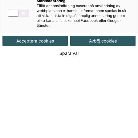
Marknadsföring
Tillåt annonsinriktning baserat på användning av
Häftad, Upplaga 3, 366 sidor
webbplats och e-handel. Informationen samlas in så
att vi kan rikta in dig på lämplig annonsering genom
olika kanaler, till exempel Facebook eller Google-
tjänster.
Utgivningsdatum
2019-01-20
Acceptera cookies
Avböj cookies
Tillgänglighet
Utgående
Spara val
ISBN
9789152354131
Länk
Läs mer om hela serien
till
serie:
Länk
Läs blädderprov
till
blädderprov:
511
kr