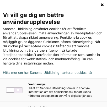
Logga in
Meny
Vi vill ge dig en bättre
Sök
användarupplevelse
på
Sanoma Utbildning använder cookies för att förbättra
webbplatsen::
Privatjuridik
användarupplevelsen, mäta användningen av webbplatsen och
för att att skapa riktad annonsering. Funktionella cookies
möjliggör grundläggande funktioner, såsom sidnavigering. När
du klickar på ”Acceptera cookies” tillåter du att Sanoma
Utbildning och våra partners (genom så kallade
"tredjepartscookies") använder den information som samlas in
via cookies för webbstatistik och marknadsföring. Du kan
hantera dina inställningar nedan.
Författare
Ralf Marek
Hitta mer om hur Sanoma Utbildning hanterar cookies här
Ämne
Juridik
Webbanalys
Tillåt att Sanoma Utbildning samlar in anonym
Målgrupp
Gymnasial/Vuxen
information om ditt hemsidebesök för att kunna
förbättra webbplatsen och våra digitala tjänster.
Produktinformation