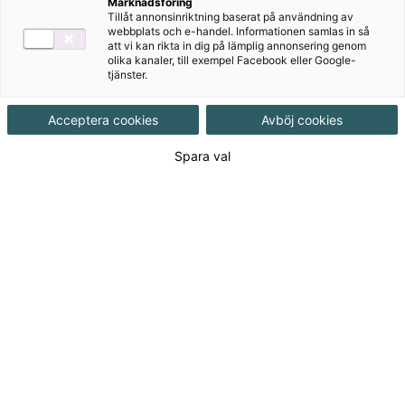
¡Qué bien! är ett basläromedel i spanska för årskurs
Marknadsföring
Tillåt annonsinriktning baserat på användning av
6–9, som följer de reviderade kursplanerna Lgr 22.
webbplats och e-handel. Informationen samlas in så
¡Qué bien! innehåller intresseväckande texter och har
att vi kan rikta in dig på lämplig annonsering genom
olika kanaler, till exempel Facebook eller Google-
en färgsprakande layout.
tjänster.
Acceptera cookies
Avböj cookies
Spara val
Till produkterna
Om serien
Bonusmaterial
NYHET! Lärarstöd+