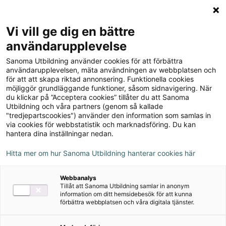
Logga in
Meny
Vi vill ge dig en bättre
Sök
användarupplevelse
på
Sanoma Utbildning använder cookies för att förbättra
webbplatsen::
användarupplevelsen, mäta användningen av webbplatsen och
för att att skapa riktad annonsering. Funktionella cookies
möjliggör grundläggande funktioner, såsom sidnavigering. När
du klickar på ”Acceptera cookies” tillåter du att Sanoma
Utbildning och våra partners (genom så kallade
"tredjepartscookies") använder den information som samlas in
via cookies för webbstatistik och marknadsföring. Du kan
hantera dina inställningar nedan.
Hitta mer om hur Sanoma Utbildning hanterar cookies här
Serie
Webbanalys
Tillåt att Sanoma Utbildning samlar in anonym
Qué bien
information om ditt hemsidebesök för att kunna
förbättra webbplatsen och våra digitala tjänster.