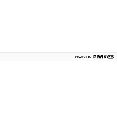
Powered by
Besöksadress
Kontakta oss
Rosenlundsgatan 54
Telefon:
08-587 642 00
Stockholm
Alla kontaktuppgifter
Postadress
Aktuellt
Box 38013