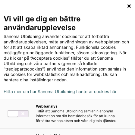
Logga in
Meny
Vi vill ge dig en bättre
Sök
användarupplevelse
på
Sanoma Utbildning använder cookies för att förbättra
webbplatsen::
användarupplevelsen, mäta användningen av webbplatsen och
för att att skapa riktad annonsering. Funktionella cookies
möjliggör grundläggande funktioner, såsom sidnavigering. När
du klickar på ”Acceptera cookies” tillåter du att Sanoma
Utbildning och våra partners (genom så kallade
"tredjepartscookies") använder den information som samlas in
via cookies för webbstatistik och marknadsföring. Du kan
hantera dina inställningar nedan.
Hitta mer om hur Sanoma Utbildning hanterar cookies här
Serie
Webbanalys
Tillåt att Sanoma Utbildning samlar in anonym
Robinbiblioteket
information om ditt hemsidebesök för att kunna
förbättra webbplatsen och våra digitala tjänster.