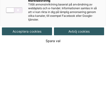
Robinbiblioteket består av nio nya och helt fristående
Marknadsföring
Tillåt annonsinriktning baserat på användning av
berättelser där vår charmiga läskompis Robin är med
webbplats och e-handel. Informationen samlas in så
om spännande och roliga äventyr tillsammans med
att vi kan rikta in dig på lämplig annonsering genom
olika kanaler, till exempel Facebook eller Google-
sina vänner.
tjänster.
Acceptera cookies
Avböj cookies
Spara val
Till produkterna
Om serien
Pressmaterial
Författare