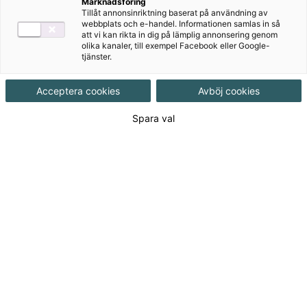
Social omsorg 2 är läromedlet för dig som önskar att
Marknadsföring
Tillåt annonsinriktning baserat på användning av
dina elever ska få med sig maximalt med avgörande
webbplats och e-handel. Informationen samlas in så
kunskaper ut på APL och in i yrkeslivet!
att vi kan rikta in dig på lämplig annonsering genom
olika kanaler, till exempel Facebook eller Google-
tjänster.
Acceptera cookies
Avböj cookies
Till produkterna
Spara val
Om serien
Författare
Författare
Cattrin Hurtig