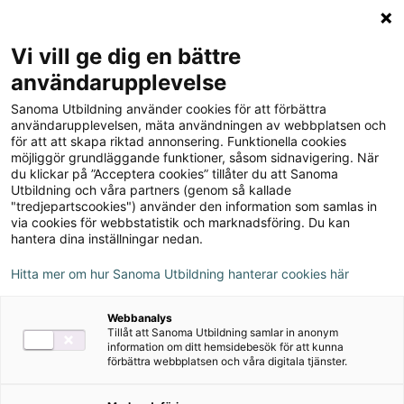
Logga in
Meny
Vi vill ge dig en bättre
Sök
användarupplevelse
på
Sanoma Utbildning använder cookies för att förbättra
webbplatsen::
användarupplevelsen, mäta användningen av webbplatsen och
för att att skapa riktad annonsering. Funktionella cookies
möjliggör grundläggande funktioner, såsom sidnavigering. När
du klickar på ”Acceptera cookies” tillåter du att Sanoma
Utbildning och våra partners (genom så kallade
"tredjepartscookies") använder den information som samlas in
via cookies för webbstatistik och marknadsföring. Du kan
hantera dina inställningar nedan.
Hitta mer om hur Sanoma Utbildning hanterar cookies här
Serie
Webbanalys
Tillåt att Sanoma Utbildning samlar in anonym
Social omsorg 2
information om ditt hemsidebesök för att kunna
förbättra webbplatsen och våra digitala tjänster.