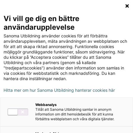
Logga in
Meny
Vi vill ge dig en bättre
Sök
användarupplevelse
på
Sanoma Utbildning använder cookies för att förbättra
webbplatsen::
Språkvägen sfi D Elevbok
användarupplevelsen, mäta användningen av webbplatsen och
för att att skapa riktad annonsering. Funktionella cookies
möjliggör grundläggande funktioner, såsom sidnavigering. När
du klickar på ”Acceptera cookies” tillåter du att Sanoma
Utbildning och våra partners (genom så kallade
"tredjepartscookies") använder den information som samlas in
via cookies för webbstatistik och marknadsföring. Du kan
hantera dina inställningar nedan.
Hitta mer om hur Sanoma Utbildning hanterar cookies här
Webbanalys
Tillåt att Sanoma Utbildning samlar in anonym
information om ditt hemsidebesök för att kunna
förbättra webbplatsen och våra digitala tjänster.