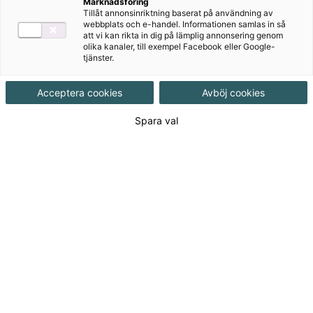
Marknadsföring
Tillåt annonsinriktning baserat på användning av
webbplats och e-handel. Informationen samlas in så
att vi kan rikta in dig på lämplig annonsering genom
olika kanaler, till exempel Facebook eller Google-
tjänster.
Författare
Ulrika Ekblad, Caroline Söderqvist
Acceptera cookies
Avböj cookies
Spara val
Ämne
Svenska för invandrare
Målgrupp
Gymnasial/Vuxen
,
Vuxenutbildning
Produktinformation
Häftad, Upplaga 1, 139 sidor
Utgivningsdatum
2015-08-07