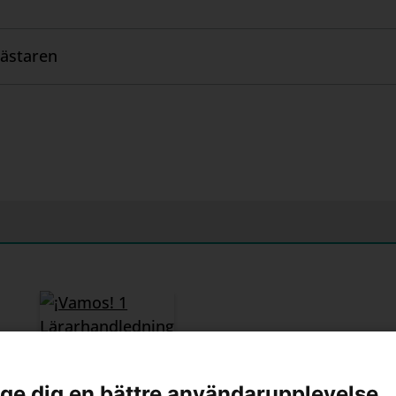
ar tillgång till alla textboken ljudfiler, glosträning oc
staren.se.
ästaren
¡Vamos! 1
Lärarhandledning
l ge dig en bättre användarupplevelse