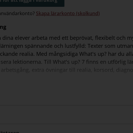
 användarkonto?
Skapa lärarkonto (skolkund)
ing
h dina elever arbeta med ett beprövat, flexibelt och
nlärningen spännande och lustfylld: Texter som utmanar
ckande realia. Med mångsidiga What's up? har du alla
isera lektionerna. Till What's up? 7 finns en utförlig 
l arbetsgång, extra övningar till realia, korsord, diagno