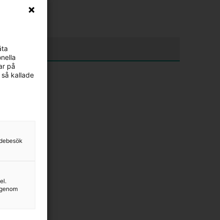
200 kr
äta
nella
ar på
 så kallade
sidebesök
el.
g genom