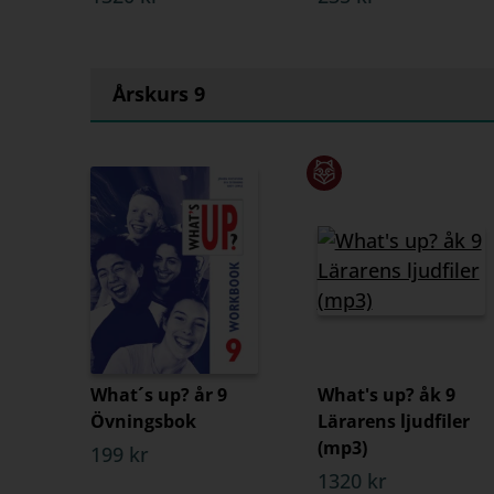
Årskurs 9
What´s up? år 9
What's up? åk 9
Övningsbok
Lärarens ljudfiler
(mp3)
199 kr
1320 kr