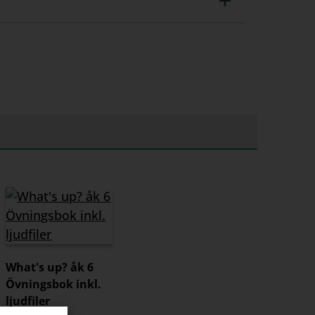
What's up? åk 6
Övningsbok inkl.
ljudfiler