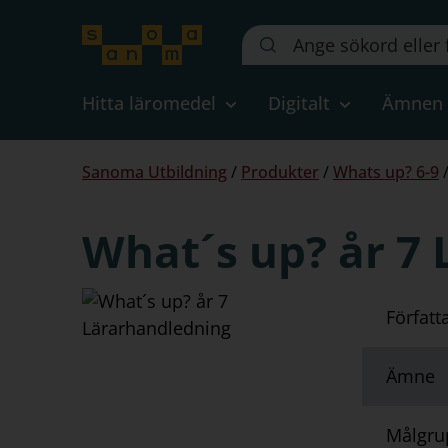
Sök
på
webbplatsen::
Hitta läromedel
Digitalt
Ämnen
Du
Sanoma Utbildning
/
Produkter
/
Whats up? 6-9
är
här:
What´s up? år 7
Författ
Ämne
Målgru