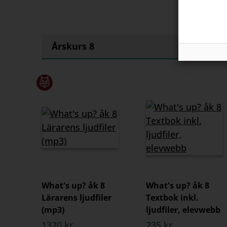
Årskurs 8
What's up? åk 8
What's up? åk 8
Lärarens ljudfiler
Textbok inkl.
(mp3)
ljudfiler, elevwebb
1320 kr
235 kr