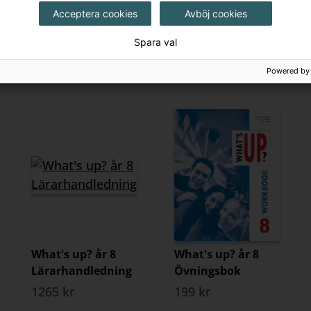
1320 kr
230 kr
Acceptera cookies
Avböj cookies
Spara val
Powered by
What's up? år 8
What's up? år 8
Lärarhandledning
Övningsbok
1265 kr
199 kr