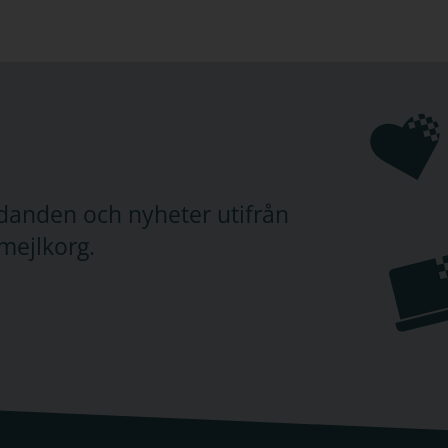
judanden och nyheter utifrån
mejlkorg.