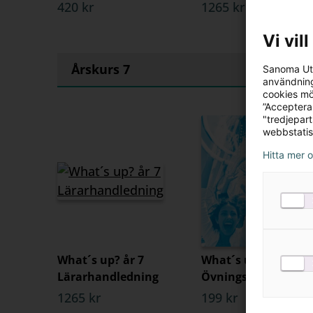
420 kr
1265 kr
Vi vil
Årskurs 7
Sanoma Utb
användning
cookies mö
”Acceptera
"tredjepar
webbstatis
Hitta mer 
What´s up? år 7
What´s up? år 7
Lärarhandledning
Övningsbok
1265 kr
199 kr