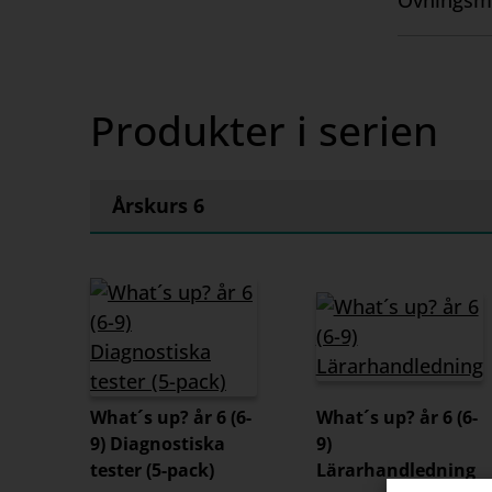
Övningsm
Visa
innehåll
Produkter i serien
Årskurs 6
What´s up? år 6 (6-
What´s up? år 6 (6-
9) Diagnostiska
9)
tester (5-pack)
Lärarhandledning