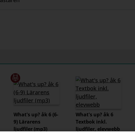
ästaren
What's up? åk 6 (6-
What's up? åk 6
9) Lärarens
Textbok inkl.
ljudfiler (mp3)
ljudfiler, elevwebb