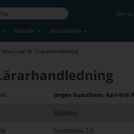
Om os
Aktuellt
MittSanoma
/
What´s up? år 7 Lärarhandledning
 Lärarhandledning
are
Jörgen Gustafsson, Karl-Erik
Engelska
pp
Grundskola 7-9