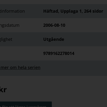
tinformation
Häftad, Upplaga 1, 264 sidor
ingsdatum
2006-08-10
glighet
Utgående
9789162278014
 mer om hela serien
kr
 för att lägga i varukorg