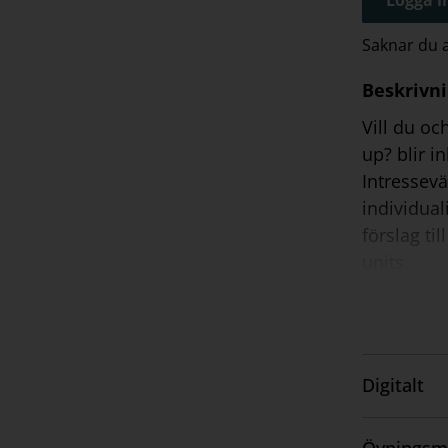
Saknar du
Beskrivn
Vill du oc
up? blir i
Intressevä
individual
förslag til
units.
Digitalt
Visa
innehåll