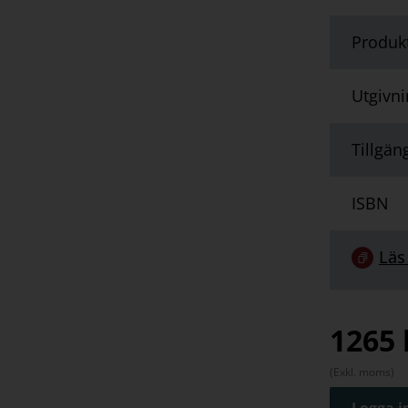
Produk
Utgivn
Tillgän
ISBN
Länk
Läs
till
serie:
1265
(Exkl. moms)
Logga in