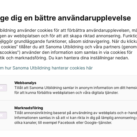
1320 kr
230 kr
l ge dig en bättre användarupplevelse
ildning använder cookies för att förbättra användarupplevelsen, m
en av webbplatsen och för att att skapa riktad annonsering. Funktio
jliggör grundläggande funktioner, såsom sidnavigering. När du klick
 cookies” tillåter du att Sanoma Utbildning och våra partners (genom
tscookies") använder den information som samlas in via cookies för
tik och marknadsföring. Du kan hantera dina inställningar nedan.
om hur Sanoma Utbildning hanterar cookies här
Webbanalys
Tillåt att Sanoma Utbildning samlar in anonym information om ditt hem
för att kunna förbättra webbplatsen och våra digitala tjänster.
Marknadsföring
Tillåt annonsinriktning baserat på användning av webbplats och e-hand
What's up? åk 7
What's up? åk 7
Informationen samlas in så att vi kan rikta in dig på lämplig annonserin
Lärarens ljudfiler
Textbok inkl.
olika kanaler, till exempel Facebook eller Google-tjänster.
(mp3)
ljudfiler, elevwebb