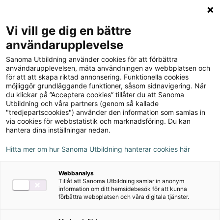
Logga in
Meny
Vi vill ge dig en bättre
Sök
användarupplevelse
på
Sanoma Utbildning använder cookies för att förbättra
webbplatsen::
ZickZack 4 Skrivrummets
användarupplevelsen, mäta användningen av webbplatsen och
för att att skapa riktad annonsering. Funktionella cookies
Bilagor (pdf), version 1
möjliggör grundläggande funktioner, såsom sidnavigering. När
du klickar på ”Acceptera cookies” tillåter du att Sanoma
Utbildning och våra partners (genom så kallade
"tredjepartscookies") använder den information som samlas in
via cookies för webbstatistik och marknadsföring. Du kan
hantera dina inställningar nedan.
Författare
Hitta mer om hur Sanoma Utbildning hanterar cookies här
Karin Fällman-Bajagic, Susan Nieland,
Webbanalys
Christina Hansson
Tillåt att Sanoma Utbildning samlar in anonym
information om ditt hemsidebesök för att kunna
förbättra webbplatsen och våra digitala tjänster.
Ämne
Svenska