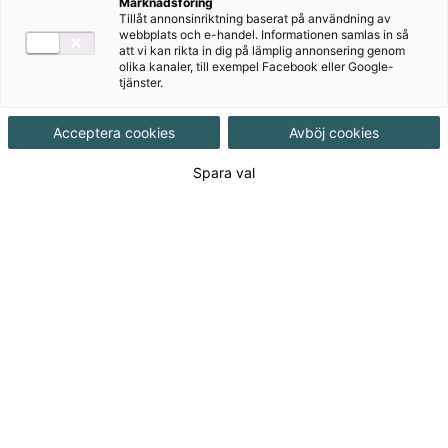
Marknadsföring
Tillåt annonsinriktning baserat på användning av
Målgrupp
Grundskola åk 4-6
webbplats och e-handel. Informationen samlas in så
att vi kan rikta in dig på lämplig annonsering genom
olika kanaler, till exempel Facebook eller Google-
tjänster.
Produktinformation
Pdf-fil, Upplaga 1
Acceptera cookies
Avböj cookies
Utgivningsdatum
2016-03-24
Spara val
Tillgänglighet
Tillgänglig
ISBN
9789152339312
Länk
Läs mer om hela serien
till
serie:
290
kr