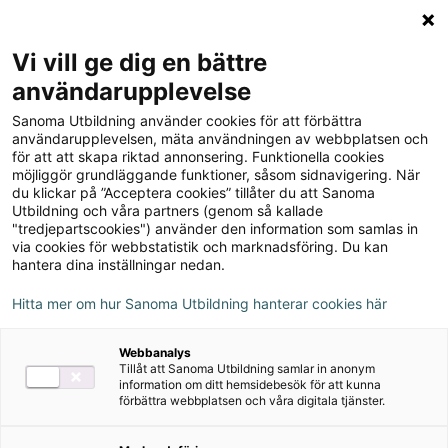
Logga in
Meny
Vi vill ge dig en bättre
Sök
användarupplevelse
på
Sanoma Utbildning använder cookies för att förbättra
webbplatsen::
ZickZack 5 Skrivrummet,
användarupplevelsen, mäta användningen av webbplatsen och
för att att skapa riktad annonsering. Funktionella cookies
Facit, version 2
möjliggör grundläggande funktioner, såsom sidnavigering. När
du klickar på ”Acceptera cookies” tillåter du att Sanoma
Utbildning och våra partners (genom så kallade
"tredjepartscookies") använder den information som samlas in
via cookies för webbstatistik och marknadsföring. Du kan
hantera dina inställningar nedan.
Författare
Hitta mer om hur Sanoma Utbildning hanterar cookies här
Karin Fällman-Bajagic, Susan Nieland,
Webbanalys
Christina Hansson
Tillåt att Sanoma Utbildning samlar in anonym
information om ditt hemsidebesök för att kunna
förbättra webbplatsen och våra digitala tjänster.
Ämne
Svenska som andraspråk,
Svenska