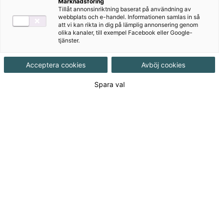
Marknadsföring
Tillåt annonsinriktning baserat på användning av
Målgrupp
Grundskola åk 4-6
webbplats och e-handel. Informationen samlas in så
att vi kan rikta in dig på lämplig annonsering genom
olika kanaler, till exempel Facebook eller Google-
tjänster.
Produktinformation
Häftad, Upplaga 2, 24 sidor
Acceptera cookies
Avböj cookies
Spara val
Utgivningsdatum
2021-06-10
Tillgänglighet
Tillgänglig
ISBN
9789152362716
Länk
Läs mer om hela serien
till
serie: