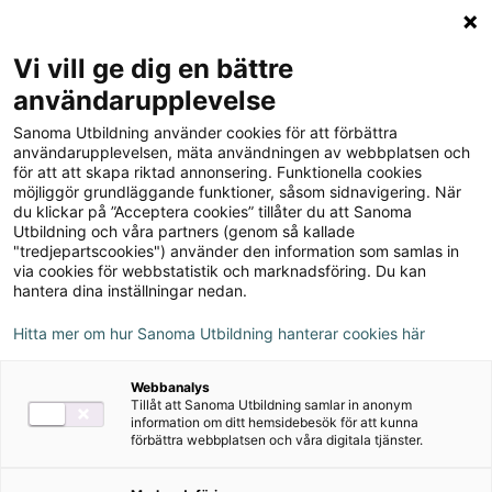
Logga in
Meny
Vi vill ge dig en bättre
Sök
användarupplevelse
på
Sanoma Utbildning använder cookies för att förbättra
webbplatsen::
Beskrivande texter – DJUR
användarupplevelsen, mäta användningen av webbplatsen och
för att att skapa riktad annonsering. Funktionella cookies
I FJÄLLEN s. 54
möjliggör grundläggande funktioner, såsom sidnavigering. När
du klickar på ”Acceptera cookies” tillåter du att Sanoma
Utbildning och våra partners (genom så kallade
beskydd:
försvar, hjälpa till att skydda
"tredjepartscookies") använder den information som samlas in
via cookies för webbstatistik och marknadsföring. Du kan
katastrof:
stor olycka
hantera dina inställningar nedan.
Hitta mer om hur Sanoma Utbildning hanterar cookies här
sko hästen:
sätta hästskor på en hästens hovar
(fötter)
Webbanalys
Tillåt att Sanoma Utbildning samlar in anonym
varthelst:
åt vilket håll som helst
information om ditt hemsidebesök för att kunna
förbättra webbplatsen och våra digitala tjänster.