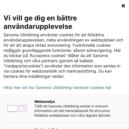
Logga in
Meny
Vi vill ge dig en bättre
Sök
användarupplevelse
på
Sanoma Utbildning använder cookies för att förbättra
webbplatsen::
Instruerande texter – HUR
användarupplevelsen, mäta användningen av webbplatsen och
för att att skapa riktad annonsering. Funktionella cookies
GÖR MAN? s. 56–57
möjliggör grundläggande funktioner, såsom sidnavigering. När
du klickar på ”Acceptera cookies” tillåter du att Sanoma
Utbildning och våra partners (genom så kallade
i kronologisk ordning:
i tidsordning, i den ordning
"tredjepartscookies") använder den information som samlas in
man ska genomföra något
via cookies för webbstatistik och marknadsföring. Du kan
hantera dina inställningar nedan.
ytterligare en gång:
en gång till
Hitta mer om hur Sanoma Utbildning hanterar cookies här
Webbanalys
Tillåt att Sanoma Utbildning samlar in anonym
information om ditt hemsidebesök för att kunna
förbättra webbplatsen och våra digitala tjänster.