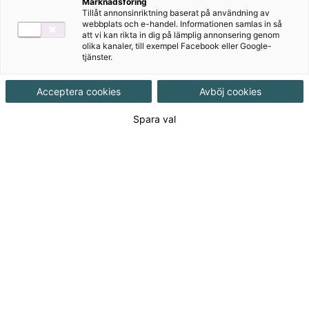
Vårt nyhetsbrev
Marknadsföring
Tillåt annonsinriktning baserat på användning av
webbplats och e-handel. Informationen samlas in så
att vi kan rikta in dig på lämplig annonsering genom
olika kanaler, till exempel Facebook eller Google-
I vårt nyhetsbrev får du tips, erbjudanden och
tjänster.
nyheter utifrån dina intresseområden direkt i din
mejlkorg.
Acceptera cookies
Avböj cookies
Detta vill jag inte missa!
Spara val