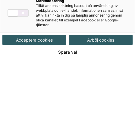
Marknadsföring
Tillåt annonsinriktning baserat på användning av
webbplats och e-handel. Informationen samlas in så
konstruera:
bygga, tillverka
att vi kan rikta in dig på lämplig annonsering genom
olika kanaler, till exempel Facebook eller Google-
cembalo:
klaverinstrument där strängarna knäpps,
tjänster.
inte (som på piano) som slås av en ”hammare”
Acceptera cookies
Avböj cookies
soloinstrument:
instrument för
en
musiker
Spara val
avsedd för:
skapad för
Vårt nyhetsbrev
I vårt nyhetsbrev får du tips, erbjudanden och