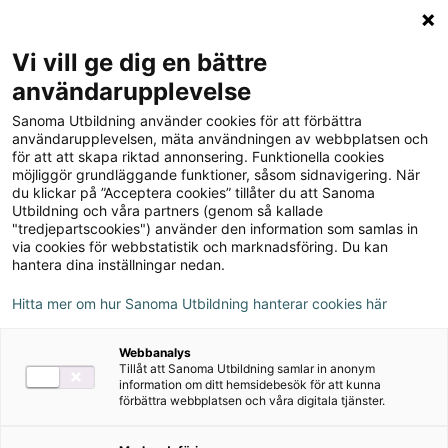
Logga in
Meny
Vi vill ge dig en bättre
Sök
användarupplevelse
på
Sanoma Utbildning använder cookies för att förbättra
webbplatsen::
Beskrivande texter –
användarupplevelsen, mäta användningen av webbplatsen och
för att att skapa riktad annonsering. Funktionella cookies
CAFÉET s. 34(–35)
möjliggör grundläggande funktioner, såsom sidnavigering. När
du klickar på ”Acceptera cookies” tillåter du att Sanoma
Utbildning och våra partners (genom så kallade
stränginstrument:
instrument med strängar, till
"tredjepartscookies") använder den information som samlas in
exempel gitarr
via cookies för webbstatistik och marknadsföring. Du kan
hantera dina inställningar nedan.
klaverinstrument:
instrument med tangenter, till
Hitta mer om hur Sanoma Utbildning hanterar cookies här
exempel piano
Webbanalys
åstadkomma:
skapa, göra
Tillåt att Sanoma Utbildning samlar in anonym
information om ditt hemsidebesök för att kunna
resonanslåda:
låda som förstärker ljud
förbättra webbplatsen och våra digitala tjänster.
avsevärt billigare:
mycket billigare