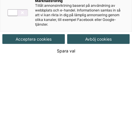
Ljunglöf
Marknadsföring
Tillåt annonsinriktning baserat på användning av
webbplats och e-handel. Informationen samlas in så
att vi kan rikta in dig på lämplig annonsering genom
Ämne
Engelska
olika kanaler, till exempel Facebook eller Google-
tjänster.
Målgrupp
Grundskola åk 4-6
Acceptera cookies
Avböj cookies
Spara val
Produktinformation
Hybridpaket, Upplaga 1
Utgivningsdatum
2022-08-15
Tillgänglighet
Tillgänglig
ISBN
9789152354476
Länk
Läs mer om hela serien
till