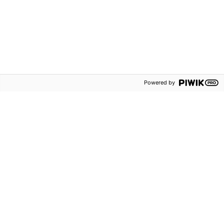
Besöksadress
Kontakta oss
Rosenlundsgatan 54
Telefon:
08-587 642 00
Stockholm
Alla kontaktuppgifter
Postadress
Powered by
Aktuellt
Box 38013
Nyheter
100 64 Stockholm
Evenemang
Nyhetsbrev och
erbjudanden
Blogg
Sanoma
Utbildning