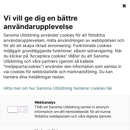
Logga in
Meny
Vi vill ge dig en bättre
Sök
användarupplevelse
på
Sanoma Utbildning använder cookies för att förbättra
webbplatsen::
Champ 6 Lärarpaket
användarupplevelsen, mäta användningen av webbplatsen och
för att att skapa riktad annonsering. Funktionella cookies
(Lärarhandledning +
möjliggör grundläggande funktioner, såsom sidnavigering. När
du klickar på ”Acceptera cookies” tillåter du att Sanoma
ljudfiler + sånger)
Utbildning och våra partners (genom så kallade
"tredjepartscookies") använder den information som samlas in
via cookies för webbstatistik och marknadsföring. Du kan
hantera dina inställningar nedan.
Hitta mer om hur Sanoma Utbildning hanterar cookies här
Webbanalys
Författare
Tillåt att Sanoma Utbildning samlar in anonym
information om ditt hemsidebesök för att kunna
Christer Bermheden, Lars-Göran
förbättra webbplatsen och våra digitala tjänster.
Sandström, Staffan Wahlgren, Therese