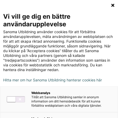
Logga in
Meny
Vi vill ge dig en bättre
Sök
användarupplevelse
på
Sanoma Utbildning använder cookies för att förbättra
webbplatsen::
Champ 6 Digital
användarupplevelsen, mäta användningen av webbplatsen och
för att att skapa riktad annonsering. Funktionella cookies
(elevlicens)
möjliggör grundläggande funktioner, såsom sidnavigering. När
du klickar på ”Acceptera cookies” tillåter du att Sanoma
Utbildning och våra partners (genom så kallade
"tredjepartscookies") använder den information som samlas in
via cookies för webbstatistik och marknadsföring. Du kan
hantera dina inställningar nedan.
Hitta mer om hur Sanoma Utbildning hanterar cookies här
Webbanalys
Tillåt att Sanoma Utbildning samlar in anonym
information om ditt hemsidebesök för att kunna
förbättra webbplatsen och våra digitala tjänster.