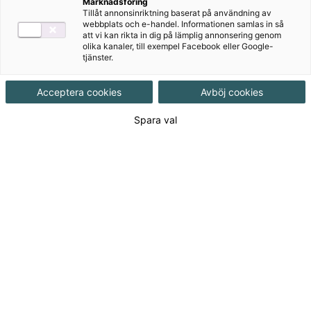
Marknadsföring
Tillåt annonsinriktning baserat på användning av
webbplats och e-handel. Informationen samlas in så
att vi kan rikta in dig på lämplig annonsering genom
olika kanaler, till exempel Facebook eller Google-
tjänster.
Rekommenderas med
Acceptera cookies
Avböj cookies
Övningsmästaren
Spara val
Bingel
Författare
Christer Bermheden, Lars-Göran
Sandström, Staffan Wahlgren, Therese
Ljunglöf
Ämne
Engelska