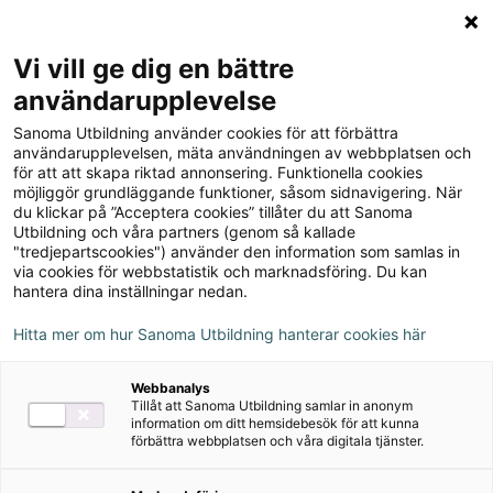
Logga in
Meny
Vi vill ge dig en bättre
Sök
användarupplevelse
på
Sanoma Utbildning använder cookies för att förbättra
webbplatsen::
Champ 5 Digital
användarupplevelsen, mäta användningen av webbplatsen och
för att att skapa riktad annonsering. Funktionella cookies
(elevlicens)
möjliggör grundläggande funktioner, såsom sidnavigering. När
du klickar på ”Acceptera cookies” tillåter du att Sanoma
Utbildning och våra partners (genom så kallade
"tredjepartscookies") använder den information som samlas in
via cookies för webbstatistik och marknadsföring. Du kan
hantera dina inställningar nedan.
Hitta mer om hur Sanoma Utbildning hanterar cookies här
Webbanalys
Tillåt att Sanoma Utbildning samlar in anonym
information om ditt hemsidebesök för att kunna
förbättra webbplatsen och våra digitala tjänster.