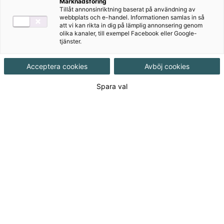
Marknadsföring
Tillåt annonsinriktning baserat på användning av
webbplats och e-handel. Informationen samlas in så
att vi kan rikta in dig på lämplig annonsering genom
olika kanaler, till exempel Facebook eller Google-
tjänster.
Rekommenderas med
Acceptera cookies
Avböj cookies
Övningsmästaren
Spara val
Bingel
Författare
Christer Bermheden, Lars-Göran
Sandström, Staffan Wahlgren, Therese
Ljunglöf
Ämne
Engelska