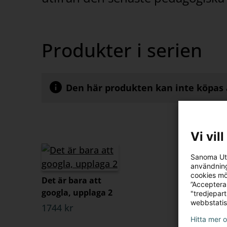
Produkter i serien
Den här produkten kan inte köpas 
Vi vil
Sanoma Utb
användning
cookies mö
Det är bara att
”Acceptera
googla, upplaga 2
"tredjepar
webbstatis
1744 kr
Hitta mer 