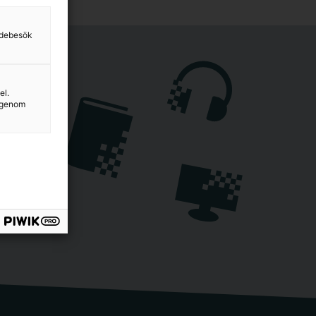
sidebesök
el.
g genom