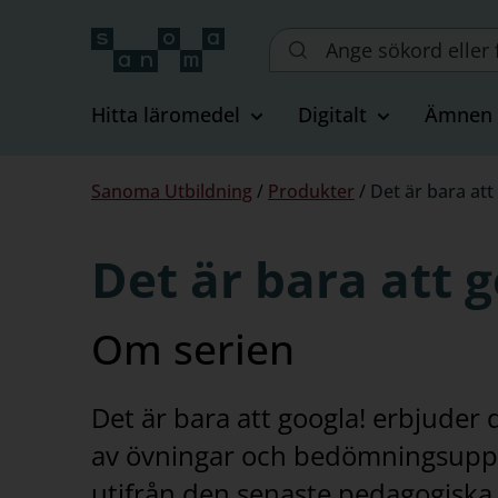
Sök
på
webbplatsen::
Hitta läromedel
Digitalt
Ämnen
Du
Sanoma Utbildning
/
Produkter
/
Det är bara att
är
här:
Det är bara att 
Om serien
Det är bara att googla! erbjuder
av övningar och bedömningsuppgift
utifrån den senaste pedagogiska