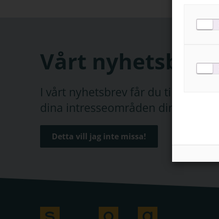
Vårt nyhetsbrev
I vårt nyhetsbrev får du tips, erb
dina intresseområden direkt i din 
Detta vill jag inte missa!