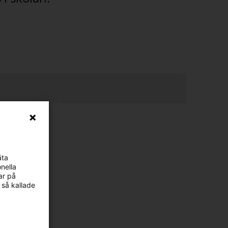
äta
nella
ar på
 så kallade