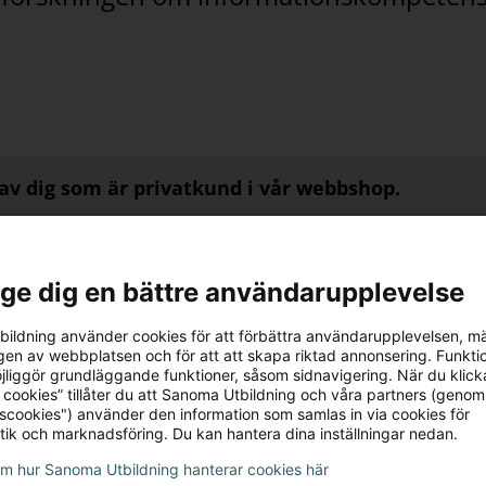
av dig som är privatkund i vår webbshop.
l ge dig en bättre användarupplevelse
ildning använder cookies för att förbättra användarupplevelsen, m
en av webbplatsen och för att att skapa riktad annonsering. Funktio
jliggör grundläggande funktioner, såsom sidnavigering. När du klick
 cookies” tillåter du att Sanoma Utbildning och våra partners (genom
tscookies") använder den information som samlas in via cookies för
tik och marknadsföring. Du kan hantera dina inställningar nedan.
om hur Sanoma Utbildning hanterar cookies här