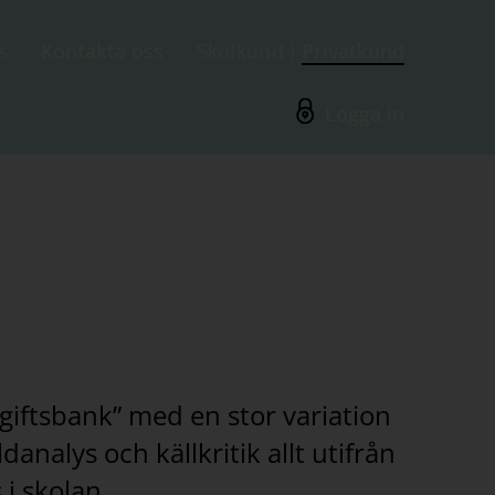
s
Kontakta oss
Skolkund
Privatkund
Logga in
giftsbank” med en stor variation
nalys och källkritik allt utifrån
i skolan.