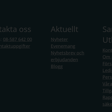
takta oss
Aktuellt
S
Ut
n:
08-587 642 00
Nyheter
ntaktuppgifter
Evenemang
Kont
Nyhetsbrev och
Om 
erbjudanden
Förs
Blogg
Ledi
Per
Vår
Till
Rapp
säke