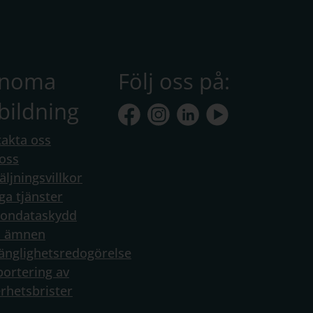
anoma
Följ oss på:
bildning
akta oss
oss
äljningsvillkor
ga tjänster
sondataskydd
a ämnen
gänglighetsredogörelse
ortering av
rhetsbrister