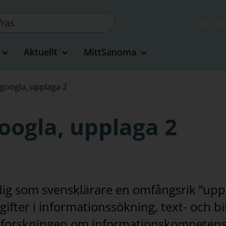
Om os
Aktuellt
MittSanoma
 googla, upplaga 2
googla, upplaga 2
 dig som svensklärare en omfångsrik ”upp
er i informationssökning, text- och bilda
 forskningen om informationskompetens 