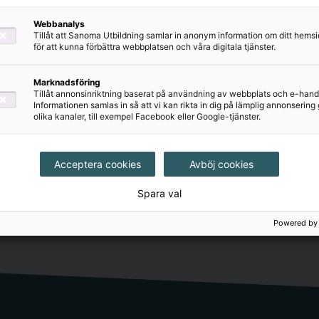
Webbanalys
Tillåt att Sanoma Utbildning samlar in anonym information om ditt hem
för att kunna förbättra webbplatsen och våra digitala tjänster.
Marknadsföring
Tillåt annonsinriktning baserat på användning av webbplats och e-hand
Informationen samlas in så att vi kan rikta in dig på lämplig annonserin
olika kanaler, till exempel Facebook eller Google-tjänster.
judanden och nyheter utifrån
mejlkorg.
Acceptera cookies
Avböj cookies
Spara val
Powered by