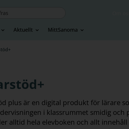
Om os
Aktuellt
MittSanoma
stöd+
arstöd+
d plus är en digital produkt för lärare s
dervisningen i klassrummet smidig och 
er alltid hela elevboken och allt innehåll