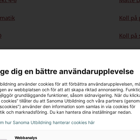
ekt 4-6
Matte D
ematik
Koll på 
O
Koll på
4-6
Koll på 
l ge dig en bättre användarupplevelse
9
ildning använder cookies för att förbättra användarupplevelsen, m
en av webbplatsen och för att att skapa riktad annonsering. Funktio
jliggör grundläggande funktioner, såsom sidnavigering. När du klick
 cookies” tillåter du att Sanoma Utbildning och våra partners (genom
tscookies") använder den information som samlas in via cookies för
Fysik Di
tik och marknadsföring. Du kan hantera dina inställningar nedan.
om hur Sanoma Utbildning hanterar cookies här
Biologi 
Webbanalys