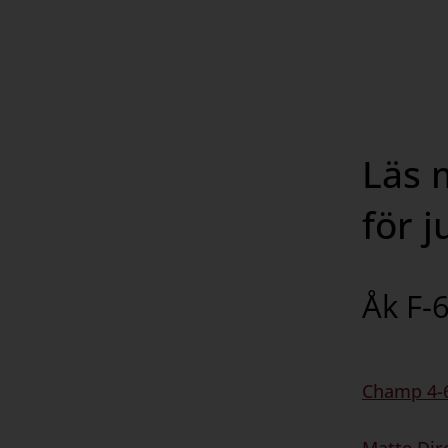
Läs 
för j
Åk F-
Champ 4-