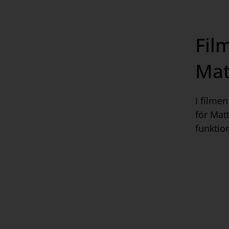
Fil
Mat
I filme
för Matt
funktio