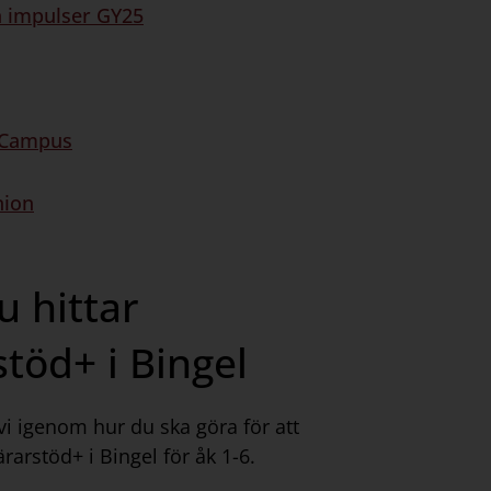
 impulser GY25
 Campus
ion
u hittar
stöd+ i Bingel
 vi igenom hur du ska göra för att
arstöd+ i Bingel för åk 1-6.