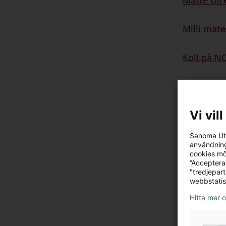
Matte Dir
Milli mat
Koll på N
ZickZack 
Vi vil
Åk 7-
Sanoma Utb
användning
cookies mö
”Acceptera
"tredjepar
Awesome
webbstatis
Hitta mer 
Brilliant