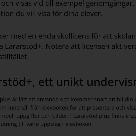
 och visas vid till exempel genomgångar. 
ion du vill visa för dina elever.
ker med en enda skollicens för att skolan
 Lärarstöd+. Notera att licensen aktive
illfället.
rstöd+, ett unikt undervis
plus är lätt att använda och kommer snart att bli din
fram innehåll från elevboken för att presentera och vi
empel, uppgifter och bilder. I Lärarstöd plus finns ins
lutning till varje uppslag i elevboken.