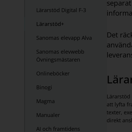
separat
nästa
Lärarstöd Digital F-3
nivå
informat
Lärarstöd+
Det räc
Sanomas elevapp Alva
använda
Sanomas elevwebb
leveranst
Övningsmästaren
Onlineböcker
Lära
Binogi
Lärarstöd 
Magma
att lyfta 
texter, ex
Manualer
direkt ans
AI och framtidens