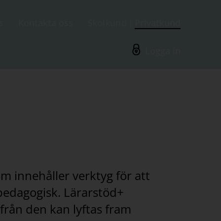
s
Kontakta oss
Skolkund
Privatkund
Logga in
om innehåller verktyg för att
pedagogisk. Lärarstöd+
 från den kan lyftas fram