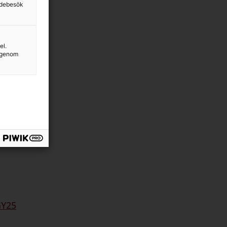
sidebesök
rekt
irekt 7-9
el.
g genom
Neu
Direkt
GY25