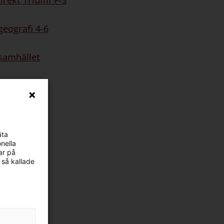
irekt Triumf F-3
geografi 4-6
 samhället
historia
äta
nella
ar på
 så kallade
rekt
Direkt