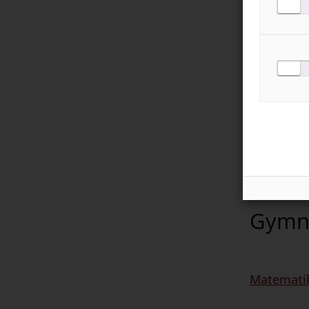
Prio Mate
Svenska i
¡Qué bien
Chez nou
OM-serie
Gymn
Matematik