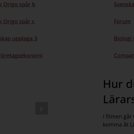
 Origo spår b
Svenska
 Origo spår c
Forum
kap upplaga 3
Biologi
Företagsekonomi
Compan
Hur d
Lärar
Spela
film
I filmen går
komma åt Lär