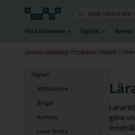
Sök
på
webbplatsen::
Hitta läromedel
Digitalt
Ämnen
Du
Sanoma Utbildning
/
Produkter
/
Digitalt
/
Lärar
är
här:
Undernavigering
Digitalt
Dölj
för
nästa
Lär
"Produkter"
MittSanoma
Visa
nivå
nästa
Bingel
Visa
nivå
Lärarstö
nästa
göra un
Kampus
Visa
nivå
nästa
innehåll
Lexia Provia
Visa
nivå