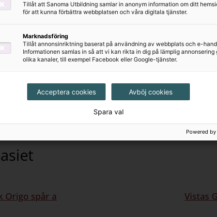
Tillåt att Sanoma Utbildning samlar in anonym information om ditt hem
matik
Kemi Di
för att kunna förbättra webbplatsen och våra digitala tjänster.
Marknadsföring
mpulser 7-9
Matte D
Tillåt annonsinriktning baserat på användning av webbplats och e-hand
Informationen samlas in så att vi kan rikta in dig på lämplig annonserin
olika kanaler, till exempel Facebook eller Google-tjänster.
!
Genau 
Acceptera cookies
Avböj cookies
s
Teknik 
Spara val
n
Powered by
asiet
 Origo spår a
Vistas 