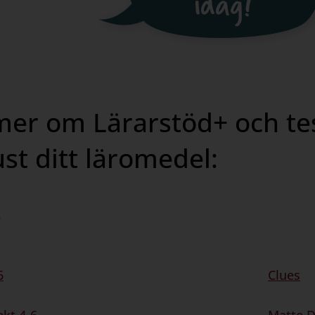
mer om Lärarstöd+ och te
ust ditt läromedel:
6
6
Clues