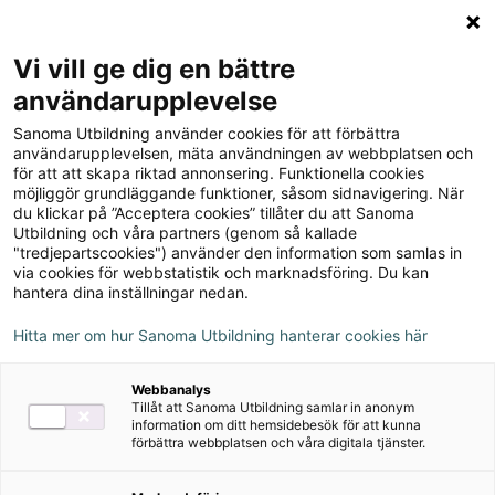
Logga in
Meny
Vi vill ge dig en bättre
Sök
användarupplevelse
på
Sanoma Utbildning använder cookies för att förbättra
webbplatsen::
användarupplevelsen, mäta användningen av webbplatsen och
för att att skapa riktad annonsering. Funktionella cookies
möjliggör grundläggande funktioner, såsom sidnavigering. När
du klickar på ”Acceptera cookies” tillåter du att Sanoma
Utbildning och våra partners (genom så kallade
"tredjepartscookies") använder den information som samlas in
via cookies för webbstatistik och marknadsföring. Du kan
hantera dina inställningar nedan.
Hitta mer om hur Sanoma Utbildning hanterar cookies här
Serie
Webbanalys
Tillåt att Sanoma Utbildning samlar in anonym
Genau Neu
information om ditt hemsidebesök för att kunna
förbättra webbplatsen och våra digitala tjänster.