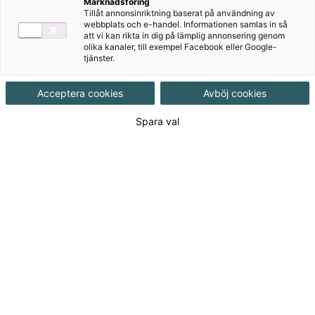
Nu kommer Genau Neu – den efterlängtade
Marknadsföring
Tillåt annonsinriktning baserat på användning av
bearbetningen av Genau. Genau Neu är ett tydligt och
webbplats och e-handel. Informationen samlas in så
välstrukturerat läromedel utarbetat efter 2022 års
att vi kan rikta in dig på lämplig annonsering genom
olika kanaler, till exempel Facebook eller Google-
revidering av kursplanen.
tjänster.
Acceptera cookies
Avböj cookies
Spara val
Till produkterna
Om serien
För dig som lärare
Provlektioner åk 6-9