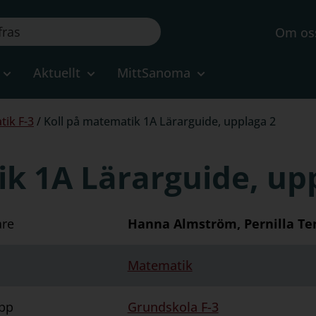
Om os
Aktuellt
MittSanoma
tik F-3
/
Koll på matematik 1A Lärarguide, upplaga 2
k 1A Lärarguide, up
are
Hanna Almström, Pernilla Te
Matematik
pp
Grundskola F-3