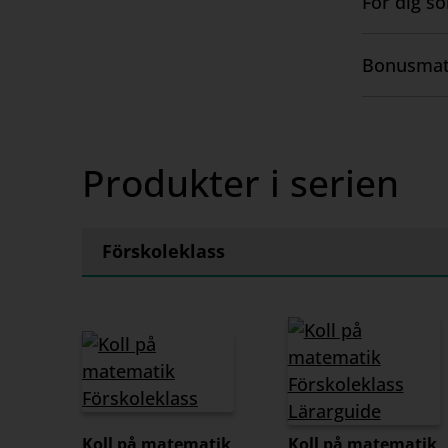
För dig s
Utbildning
Visa
och följe
innehåll
Bonusmat
Detta ing
Visa
Kopieri
innehåll
Produkter i serien
Förskoleklass
Koll på matematik
Koll på matematik