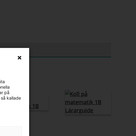
äta
nella
ar på
 så kallade