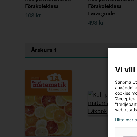
Förskoleklass
Förskoleklass
Lärarguide
108 kr
498 kr
Årskurs 1
Vi vil
Sanoma Utb
användning
cookies mö
”Acceptera
"tredjepar
webbstatis
Hitta mer 