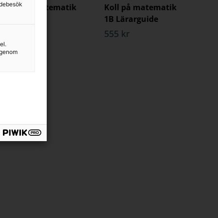
sidebesök
Koll på matematik
Koll på matematik
1B
1B Lärarguide
148 kr
555 kr
el.
g genom