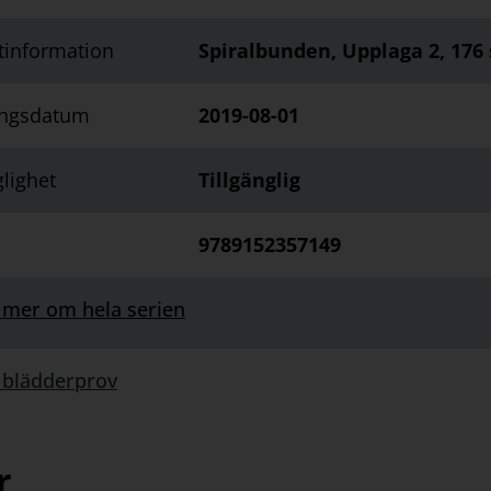
tinformation
Spiralbunden, Upplaga 2, 176 
ingsdatum
2019-08-01
glighet
Tillgänglig
9789152357149
 mer om hela serien
 blädderprov
rprov:
r