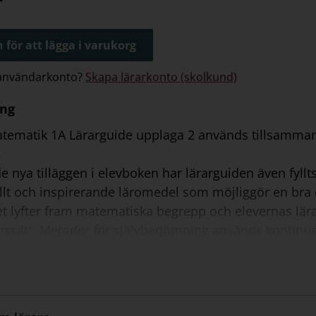
 för att lägga i varukorg
 användarkonto?
Skapa lärarkonto (skolkund)
ing
atematik 1A Lärarguide upplaga 2 används tillsamma
.
 nya tilläggen i elevboken har lärarguiden även fyllt
fullt och inspirerande läromedel som möjliggör en br
t lyfter fram matematiska begrepp och elevernas lär
gssätt. Metoder för självbedömning används kontinuerl
at i Lgr 22, vilket centralt innehåll som behandlas, m
h vilka förmågor som utvecklas. Till varje uppslag i e
g och praktiska tips om hur undervisningen kan lägg
på matematik finns även Bingel, en digital ö-värld dä