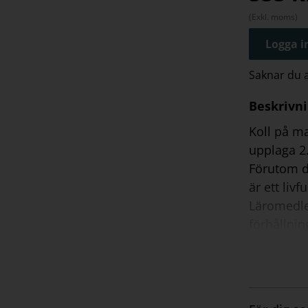
(Exkl. moms)
Logga in
Saknar du
Beskrivn
Koll på m
upplaga 2
Förutom de
är ett liv
Läromedle
förhållnin
är förankr
arbetar oc
arbetsgån
Till Koll 