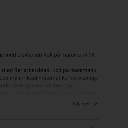
ns med elevboken Koll på matematik 1A
s med fler arbetsblad. Koll på matematik
a och målinriktad matematikundervisning.
ande stöds genom ett formativt
igt. Lärarguiden visar hur varje kapitel
ot vilka bedömningskriterier eleverna
Läs mer
levboken ger lärarguiden förslag på
as upp.
r eleverna färdighetstränar med Sanoma