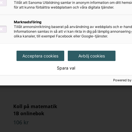
Tillåt att Sanoma Utbildning samlar in anonym information om ditt hem
Koll på matematik
Koll på matematik
för att kunna förbättra webbplatsen och våra digitala tjänster.
1A onlinebok,
1A, upplaga 2
upplaga 2
153 kr
Marknadsföring
106 kr
Tillåt annonsinriktning baserat på användning av webbplats och e-hand
Informationen samlas in så att vi kan rikta in dig på lämplig annonserin
olika kanaler, till exempel Facebook eller Google-tjänster.
Acceptera cookies
Avböj cookies
Spara val
Powered by
Koll på matematik
1B onlinebok
106 kr