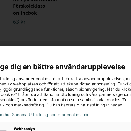
Förskoleklass
onlinebok
63 kr
l ge dig en bättre användarupplevelse
ildning använder cookies för att förbättra användarupplevelsen, m
en av webbplatsen och för att att skapa riktad annonsering. Funktio
jliggör grundläggande funktioner, såsom sidnavigering. När du klick
 cookies” tillåter du att Sanoma Utbildning och våra partners (genom
tscookies") använder den information som samlas in via cookies för
tik och marknadsföring. Du kan hantera dina inställningar nedan.
om hur Sanoma Utbildning hanterar cookies här
Webbanalys