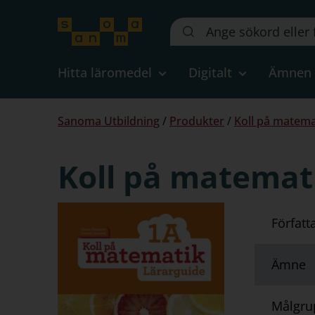
Sök
på
webbplatsen::
Hitta läromedel
Digitalt
Ämnen
Du
Sanoma Utbildning
/
Produkter
/
Koll på matema
är
här:
Koll på matemati
Författ
Ämne
Målgru