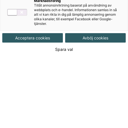
Marknadsföring
Tillåt annonsinriktning baserat på användning av
webbplats och e-handel. Informationen samlas in så
Författare
att vi kan rikta in dig på lämplig annonsering genom
olika kanaler, till exempel Facebook eller Google-
tjänster.
Produkter i serien
Acceptera cookies
Avböj cookies
Spara val
465 kr
105 kr
Lärande och utveckling
Lärande och utveckling
onlinebok
Gymnasial/Vuxen
Vuxenutbildning
Gymnasial/Vuxen
Flexoband
Vuxenutbildning
ISBN:
9789152315781
Onlinebok
Lärande och pedagogiskt
ISBN:
9789152352090
ledarskap
Lärande och pedagogiskt