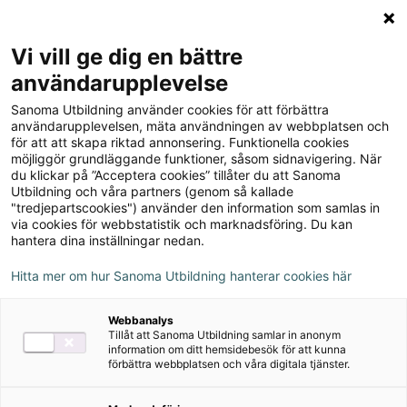
Logga in
Meny
Vi vill ge dig en bättre
Sök
användarupplevelse
på
Lärande och utveckling,
Sanoma Utbildning använder cookies för att förbättra
webbplatsen::
användarupplevelsen, mäta användningen av webbplatsen och
upplaga 1
för att att skapa riktad annonsering. Funktionella cookies
möjliggör grundläggande funktioner, såsom sidnavigering. När
du klickar på ”Acceptera cookies” tillåter du att Sanoma
Utbildning och våra partners (genom så kallade
Om serien
"tredjepartscookies") använder den information som samlas in
via cookies för webbstatistik och marknadsföring. Du kan
hantera dina inställningar nedan.
Nedladdningsbart material
Hitta mer om hur Sanoma Utbildning hanterar cookies här
Webbanalys
Ljudfiler
Tillåt att Sanoma Utbildning samlar in anonym
information om ditt hemsidebesök för att kunna
förbättra webbplatsen och våra digitala tjänster.
Författare