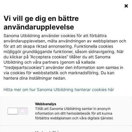
Logga in
Meny
Vi vill ge dig en bättre
Sök
användarupplevelse
på
Lärande och utveckling,
Sanoma Utbildning använder cookies för att förbättra
webbplatsen::
användarupplevelsen, mäta användningen av webbplatsen och
upplaga 1
för att att skapa riktad annonsering. Funktionella cookies
möjliggör grundläggande funktioner, såsom sidnavigering. När
du klickar på ”Acceptera cookies” tillåter du att Sanoma
Utbildning och våra partners (genom så kallade
Om serien
"tredjepartscookies") använder den information som samlas in
via cookies för webbstatistik och marknadsföring. Du kan
hantera dina inställningar nedan.
Nedladdningsbart material
Hitta mer om hur Sanoma Utbildning hanterar cookies här
Webbanalys
Ljudfiler
Tillåt att Sanoma Utbildning samlar in anonym
information om ditt hemsidebesök för att kunna
förbättra webbplatsen och våra digitala tjänster.
Författare