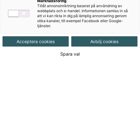
Marknadsföring
Tillåt annonsinriktning baserat på användning av
webbplats och e-handel. Informationen samlas in så
Författare
att vi kan rikta in dig på lämplig annonsering genom
olika kanaler, till exempel Facebook eller Google-
tjänster.
Produkter i serien
Acceptera cookies
Avböj cookies
Spara val
465 kr
105 kr
Lärande och utveckling
Lärande och utveckling
onlinebok
Gymnasial/Vuxen
Vuxenutbildning
Gymnasial/Vuxen
Flexoband
Vuxenutbildning
ISBN:
9789152315781
Onlinebok
Lärande och pedagogiskt
ISBN:
9789152352090
ledarskap
Lärande och pedagogiskt