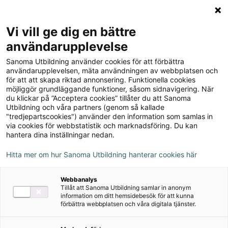
Logga in
Meny
Vi vill ge dig en bättre
Sök
användarupplevelse
på
Sanoma Utbildning använder cookies för att förbättra
webbplatsen::
Prio Matematik 9
användarupplevelsen, mäta användningen av webbplatsen och
för att att skapa riktad annonsering. Funktionella cookies
onlinebok
möjliggör grundläggande funktioner, såsom sidnavigering. När
du klickar på ”Acceptera cookies” tillåter du att Sanoma
Utbildning och våra partners (genom så kallade
"tredjepartscookies") använder den information som samlas in
via cookies för webbstatistik och marknadsföring. Du kan
hantera dina inställningar nedan.
Författare
Hitta mer om hur Sanoma Utbildning hanterar cookies här
Katarina Cederqvist, Stefan Larsson, Patrik
Webbanalys
Gustafsson
Tillåt att Sanoma Utbildning samlar in anonym
information om ditt hemsidebesök för att kunna
förbättra webbplatsen och våra digitala tjänster.
Ämne
Matematik