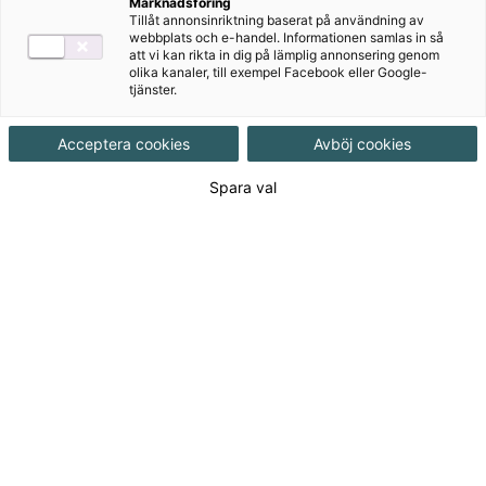
Marknadsföring
Tillåt annonsinriktning baserat på användning av
Målgrupp
Grundskola 7-9
webbplats och e-handel. Informationen samlas in så
att vi kan rikta in dig på lämplig annonsering genom
olika kanaler, till exempel Facebook eller Google-
tjänster.
Produktinformation
Onlinebok, Upplaga 1
Acceptera cookies
Avböj cookies
Utgivningsdatum
2017-08-31
Spara val
Tillgänglighet
Tillgänglig
ISBN
9789152351635
Länk
Läs mer om hela serien
till
serie:
130
kr