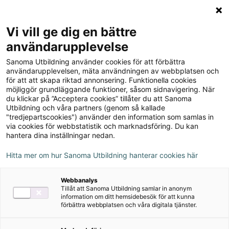
Logga in
Meny
Vi vill ge dig en bättre
Sök
användarupplevelse
på
Sanoma Utbildning använder cookies för att förbättra
webbplatsen::
Robin löser kattproblem,
användarupplevelsen, mäta användningen av webbplatsen och
för att att skapa riktad annonsering. Funktionella cookies
röd nivå
möjliggör grundläggande funktioner, såsom sidnavigering. När
du klickar på ”Acceptera cookies” tillåter du att Sanoma
Utbildning och våra partners (genom så kallade
"tredjepartscookies") använder den information som samlas in
via cookies för webbstatistik och marknadsföring. Du kan
hantera dina inställningar nedan.
Hitta mer om hur Sanoma Utbildning hanterar cookies här
Webbanalys
Tillåt att Sanoma Utbildning samlar in anonym
information om ditt hemsidebesök för att kunna
förbättra webbplatsen och våra digitala tjänster.