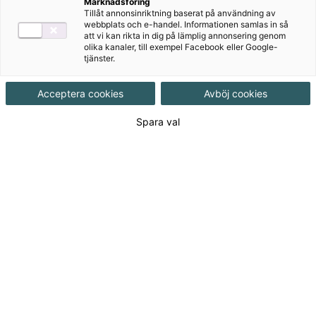
Marknadsföring
Tillåt annonsinriktning baserat på användning av
webbplats och e-handel. Informationen samlas in så
att vi kan rikta in dig på lämplig annonsering genom
olika kanaler, till exempel Facebook eller Google-
tjänster.
Acceptera cookies
Avböj cookies
Rekommenderas med:
Spara val
Alva
Bingel
Författare
Pernilla Gesén, Millis Sarri
Ämne
Svenska
Målgrupp
Grundskola F-3