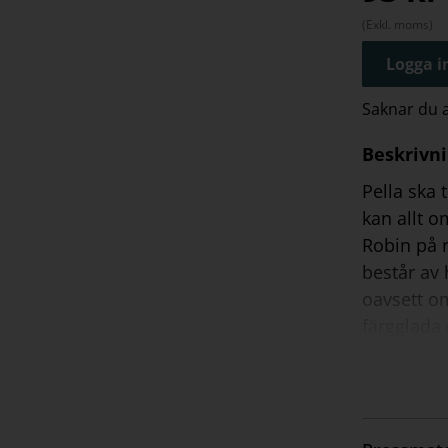
(Exkl. moms)
Logga in
Saknar du
Beskrivn
Pella ska 
kan allt o
Robin på r
består av 
oavsett om
färgglada 
I slutet a
om det lä
används i 
Böckerna i