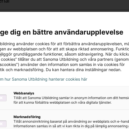
rial
. Robin på ridskola är på blå nivå, som har minst te
ostnadsfria appen Alva kan de tryckta böckerna kombi
kerna inlästa som ljudböcker, och även ett AI-verkty
at anpassa textens layout genom att använda olika 
l ge dig en bättre användarupplevelse
n eller ändra textstorlek och radavstånd, vilket kan va
tek
översatt till mer än 70 språk.
ildning använder cookies för att förbättra användarupplevelsen, m
en av webbplatsen och för att att skapa riktad annonsering. Funktio
 inget att ladda ner och använda Alva, men man behöve
jliggör grundläggande funktioner, såsom sidnavigering. När du klick
nvända appen. Alva kan användas på smartphones, sur
 cookies” tillåter du att Sanoma Utbildning och våra partners (genom
tscookies") använder den information som samlas in via cookies för
mmenderas med:
tik och marknadsföring. Du kan hantera dina inställningar nedan.
om hur Sanoma Utbildning hanterar cookies här
lva
Webbanalys
Tillåt att Sanoma Utbildning samlar in anonym information om ditt hem
för att kunna förbättra webbplatsen och våra digitala tjänster.
Marknadsföring
Tillåt annonsinriktning baserat på användning av webbplats och e-hand
Informationen samlas in så att vi kan rikta in dig på lämplig annonserin