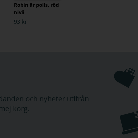
Robin är polis, röd
nivå
93 kr
judanden och nyheter utifrån
mejlkorg.