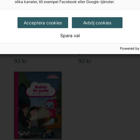
olika kanaler, till exempel Facebook eller Google-tjänster.
Acceptera cookies
Avböj cookies
Spara val
Robin bygger
Robin är
datorspel, grön
fotbollstränare,
Powered by
nivå
grön nivå
93 kr
93 kr