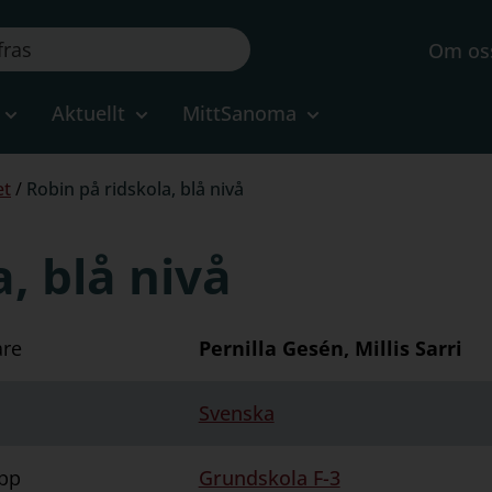
Om os
Aktuellt
MittSanoma
et
/
Robin på ridskola, blå nivå
, blå nivå
are
Pernilla Gesén, Millis Sarri
Svenska
pp
Grundskola F-3