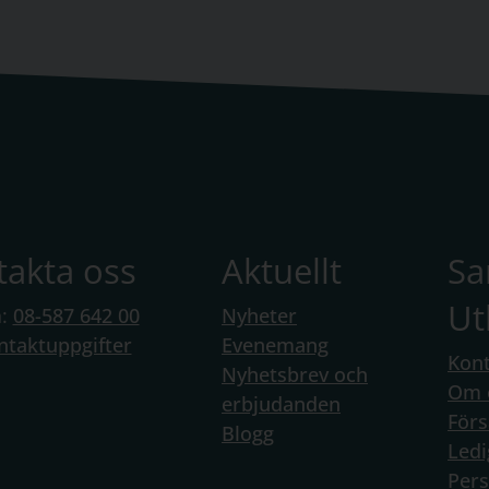
takta oss
Aktuellt
S
Ut
n:
08-587 642 00
Nyheter
ntaktuppgifter
Evenemang
Kont
Nyhetsbrev och
Om 
erbjudanden
Förs
Blogg
Ledi
Per