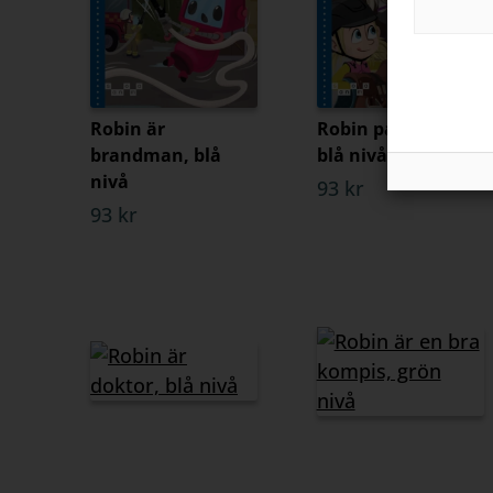
Robin är
Robin på ridskola,
brandman, blå
blå nivå
nivå
93 kr
93 kr