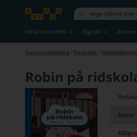
Sök
på
webbplatsen::
Hitta läromedel
Digitalt
Ämnen
Du
Sanoma Utbildning
/
Produkter
/
Robinbibliotek
är
här:
Robin på ridskola
Författ
Ämne
Målgru