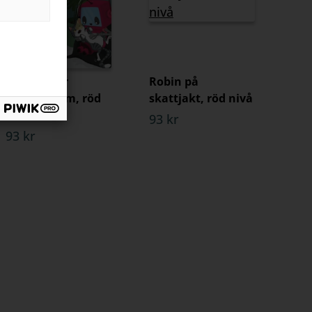
Robin löser
Robin på
kattproblem, röd
skattjakt, röd nivå
nivå
93 kr
93 kr