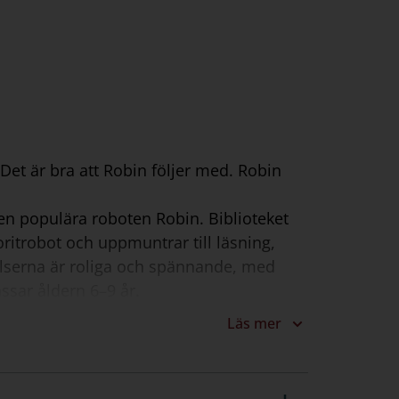
! Det är bra att Robin följer med. Robin
 den populära roboten Robin. Biblioteket
oritrobot och uppmuntrar till läsning,
telserna är roliga och spännande, med
ssar åldern 6–9 år.
äna på läsförståelse och för att samtala
Läs mer
öd för vårdnadshavaren och om de
ier.
är lättast, grön mellansvår och röd mest