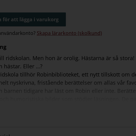
 för att lägga i varukorg
 användarkonto?
Skapa lärarkonto (skolkund)
ing
till ridskolan. Men hon är orolig. Hästarna är så stora
m hästar. Eller …?
idskola tillhör Robinbiblioteket, ett nytt tillskott om
helt nyskrivna, fristående berättelser om allas vår fav
 barnen tidigare har läst om Robin eller inte. Berät
och humoristiska bilder som stödjer läsningen. De pa
v varje bok finns uppgifter som kan användas för att tr
sta. Om böckerna används hemma, kan det bli ett st
skolan kan det kopplas till Robins läsförståelsestrateg
 Robinbiblioteket finns på tre olika nivåer: Blå nivå 