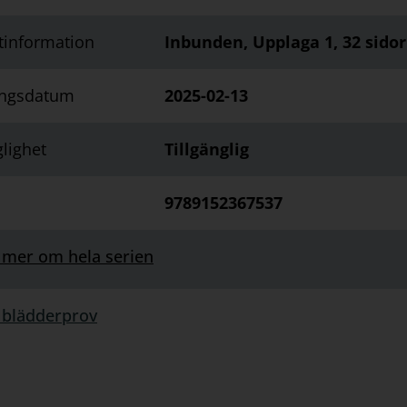
tinformation
Inbunden, Upplaga 1, 32 sidor
ingsdatum
2025-02-13
glighet
Tillgänglig
9789152367537
 mer om hela serien
 blädderprov
rprov: