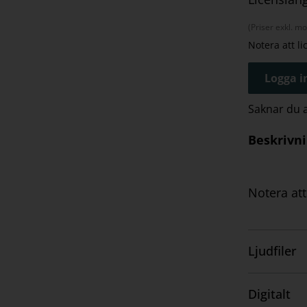
(Priser exkl. m
Notera att l
Logga in
Saknar du
Beskrivn
Notera att
Ljudfiler
Visa
innehåll
Digitalt
Visa