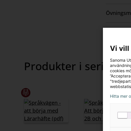
innehåll
Övningsm
Visa
innehåll
Nedladdni
Visa
innehåll
Vi vil
Sanoma Utb
Produkter i serien
användning
cookies mö
”Acceptera
"tredjepar
webbstatis
Hitta mer 