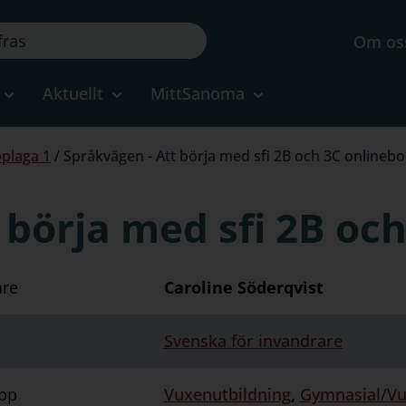
Om os
Aktuellt
MittSanoma
plaga 1
/
Språkvägen - Att börja med sfi 2B och 3C onlineb
 börja med sfi 2B oc
are
Caroline Söderqvist
Svenska för invandrare
pp
Vuxenutbildning
,
Gymnasial/V