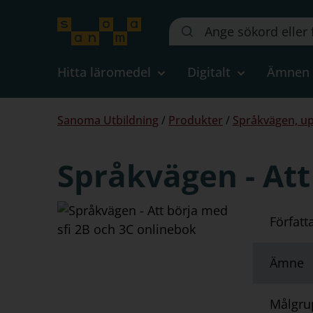
Sök
på
webbplatsen::
Hitta läromedel
Digitalt
Ämnen
Du
Sanoma Utbildning
/
Produkter
/
Språkvägen, up
är
här:
Språkvägen - Att
Författ
Ämne
Målgru