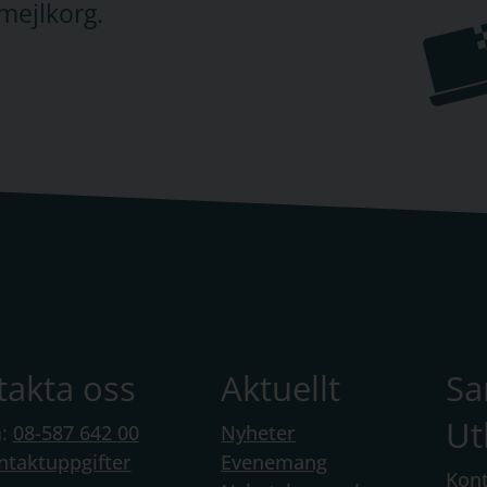
mejlkorg.
takta oss
Aktuellt
S
Ut
n:
08-587 642 00
Nyheter
ntaktuppgifter
Evenemang
Kont