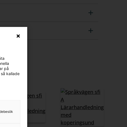
äta
nella
ar på
 så kallade
sidebesök