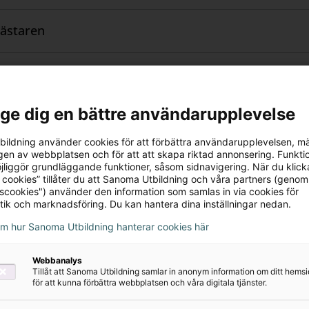
ästaren
ngsbart material
l ge dig en bättre användarupplevelse
ildning använder cookies för att förbättra användarupplevelsen, m
en av webbplatsen och för att att skapa riktad annonsering. Funktio
jliggör grundläggande funktioner, såsom sidnavigering. När du klick
 cookies” tillåter du att Sanoma Utbildning och våra partners (genom
tscookies") använder den information som samlas in via cookies för
tik och marknadsföring. Du kan hantera dina inställningar nedan.
om hur Sanoma Utbildning hanterar cookies här
Webbanalys
Tillåt att Sanoma Utbildning samlar in anonym information om ditt hem
för att kunna förbättra webbplatsen och våra digitala tjänster.