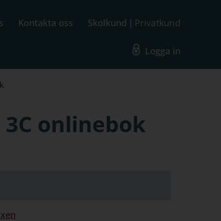
s
Kontakta oss
Skolkund
Privatkund
Logga in
ok
h 3C onlinebok
uxen