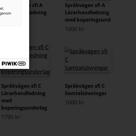
Språkvägen sfi A
Språkvägen sfi A
el.
Lärarhandledning
Lärarhandledning
g genom
(pdf)
med koperingsund
1000 kr
1000 kr
Språkvägen sfi C
Språkvägen sfi C
Lärarhandledning
Samtalsövningar
med
1000 kr
koperingsunderlag
1790 kr