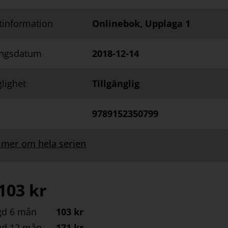
tinformation
Onlinebok, Upplaga 1
ingsdatum
2018-12-14
glighet
Tillgänglig
9789152350799
 mer om hela serien
103
kr
gd 6 mån
103 kr
gd 12 mån
171 kr