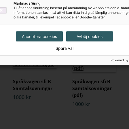
Marknadsföring
Språkvägen - Att
Språkvägen sfi A
Tillåt annonsinriktning baserat på användning av webbplats och e-hand
börja med sfi 2B
Elevbok
Informationen samlas in så att vi kan rikta in dig på lämplig annonserin
olika kanaler, till exempel Facebook eller Google-tjänster.
och 3C onlinebok
200 kr
103 kr
Acceptera cookies
Avböj cookies
Spara val
Powered by
Språkvägen sfi B
Språkvägen sfi B
Samtalsövningar
Samtalsövningar
(pdf)
1000 kr
1000 kr