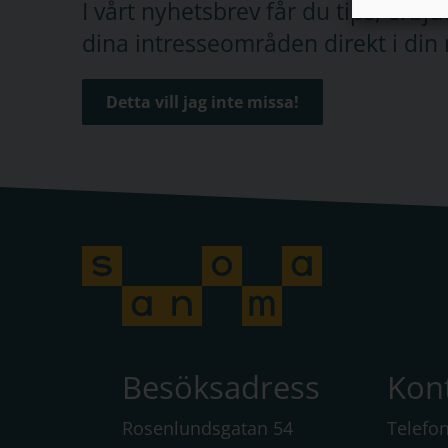
I vårt nyhetsbrev får du tips, erb
dina intresseområden direkt i din 
Detta vill jag inte missa!
Besöksadress
Kon
Rosenlundsgatan 54
Telefo