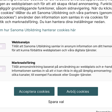
en av webbplatsen och för att att skapa riktad annonsering. Funktio
jliggör grundläggande funktioner, såsom sidnavigering. När du klick
 cookies” tillåter du att Sanoma Utbildning och våra partners (genom
tscookies") använder den information som samlas in via cookies för
tik och marknadsföring. Du kan hantera dina inställningar nedan.
om hur Sanoma Utbildning hanterar cookies här
Träna till test - sfi
Träna till test - sfi
Webbanalys
kurs C
kurs C
Tillåt att Sanoma Utbildning samlar in anonym information om ditt hem
Lärarmaterial (pdf)
för att kunna förbättra webbplatsen och våra digitala tjänster.
155 kr
500 kr
Marknadsföring
Tillåt annonsinriktning baserat på användning av webbplats och e-hand
Informationen samlas in så att vi kan rikta in dig på lämplig annonserin
olika kanaler, till exempel Facebook eller Google-tjänster.
Acceptera cookies
Avböj cookies
Spara val