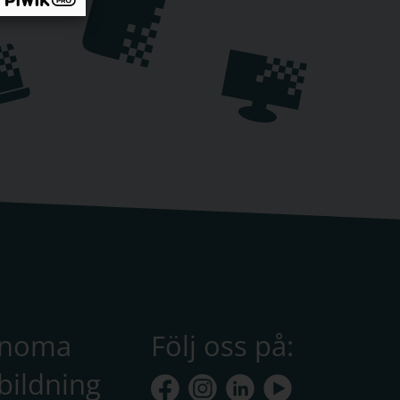
anoma
Följ oss på:
bildning