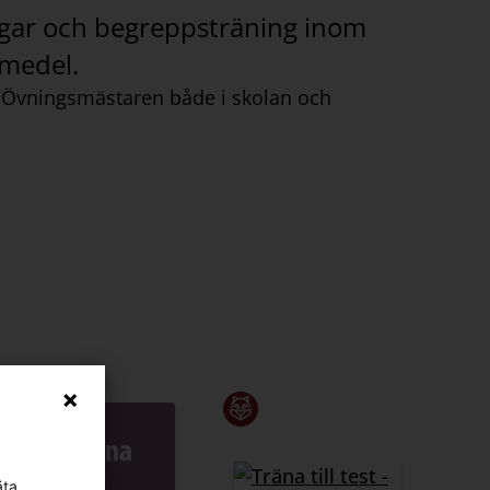
ningar och begreppsträning inom
omedel.
d Övningsmästaren både i skolan och
äta