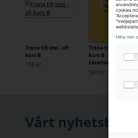
användning
cookies mö
”Acceptera
"tredjepar
webbstatis
Hitta mer 
Träna till test - sfi
Träna till test - sfi
kurs B
kurs B
Lärarmaterial (pdf)
155 kr
500 kr
Vårt nyhetsbrev