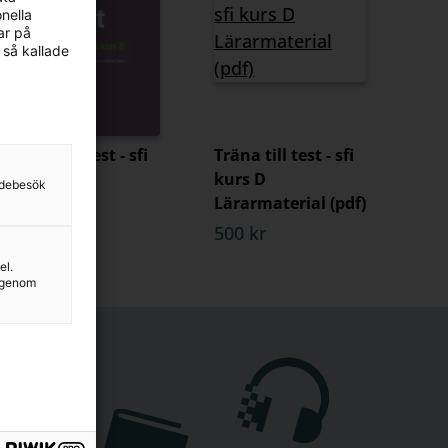
nella
ar på
 så kallade
Träna till test - sfi
Träna till test - sfi
kurs D
kurs D
sidebesök
Lärarmaterial (pdf)
155 kr
500 kr
el.
g genom