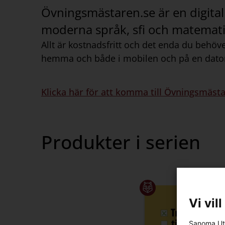
Övningsmästaren.se är en digital
moderna språk, sfi och matematik.
Allt är kostnadsfritt och det enda du behö
hemma och både i mobilen och på en dato
Klicka här för att komma till Övningsmäst
Produkter i serien
Vi vil
Sanoma Utb