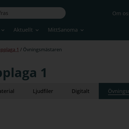
Om os
Aktuellt
MittSanoma
 upplaga 1
/
Övningsmästaren
upplaga 1
terial
Ljudfiler
Digitalt
Övnings