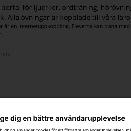
 portal för ljudfiler, ordträning, höröv
 Alla övningar är kopplade till våra lär
ver är en internetuppkoppling. Eleverna kan träna me
r.
aren.
l ge dig en bättre användarupplevelse
ildning använder cookies för att förbättra användarupplevelsen, m