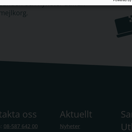
Powered by
judanden och nyheter utifrån
mejlkorg.
takta oss
Aktuellt
S
Ut
n:
08-587 642 00
Nyheter