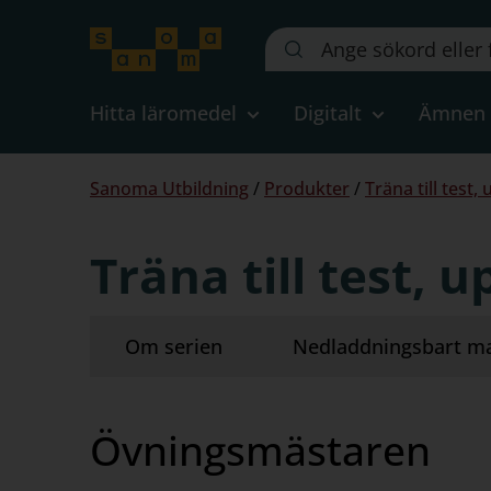
Sök
på
webbplatsen::
Hitta läromedel
Digitalt
Ämnen
Du
Sanoma Utbildning
/
Produkter
/
Träna till test,
är
här:
Träna till test, 
Om serien
Nedladdningsbart ma
Övningsmästaren