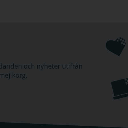
judanden och nyheter utifrån
mejlkorg.