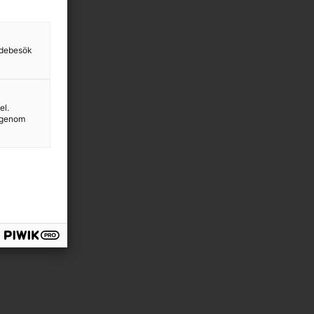
sidebesök
el.
g genom