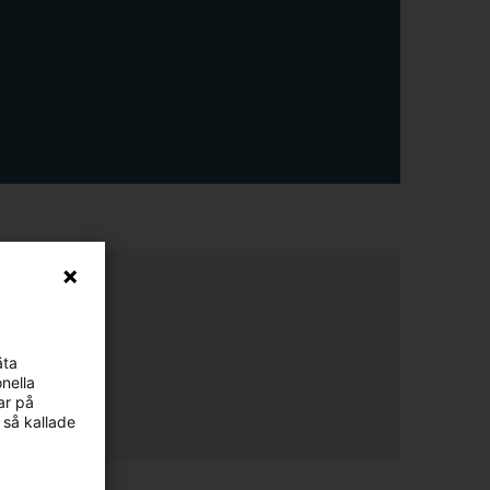
äta
nella
ar på
 så kallade