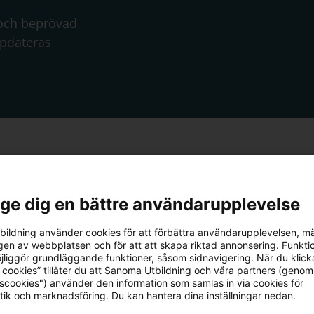
 och beprövad
ppdateras
l ge dig en bättre användarupplevelse
äromedel,
ildning använder cookies för att förbättra användarupplevelsen, m
komma igång?
en av webbplatsen och för att att skapa riktad annonsering. Funktio
jliggör grundläggande funktioner, såsom sidnavigering. När du klick
 cookies” tillåter du att Sanoma Utbildning och våra partners (genom
tscookies") använder den information som samlas in via cookies för
tik och marknadsföring. Du kan hantera dina inställningar nedan.