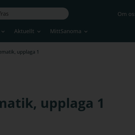
Om os
Aktuellt
MittSanoma
matik, upplaga 1
atik, upplaga 1