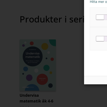
Hitta mer 
Produkter i serien
Undervisa
matematik åk 4-6