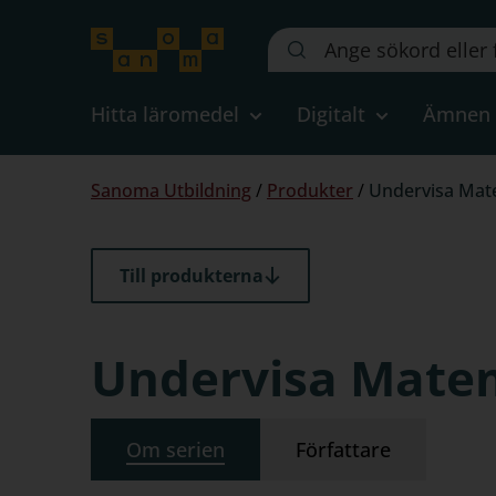
Sök
på
webbplatsen::
Hitta läromedel
Digitalt
Ämnen
Du
Sanoma Utbildning
/
Produkter
/
Undervisa Mate
är
här:
Till produkterna
Undervisa Matem
Om serien
Författare