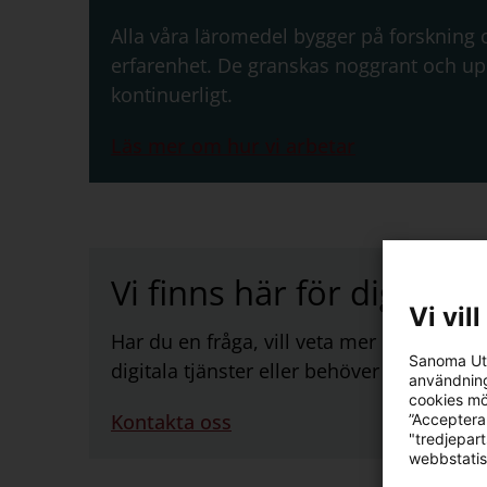
Alla våra läromedel bygger på forskning
erfarenhet. De granskas noggrant och u
kontinuerligt.
Läs mer om hur vi arbetar
Vi finns här för dig
Vi vil
Har du en fråga, vill veta mer om våra l
Sanoma Utb
digitala tjänster eller behöver stöd att 
användning
cookies mö
Kontakta oss
”Acceptera
"tredjepar
webbstatis