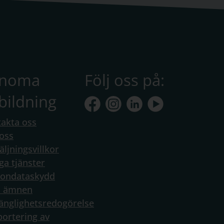
anoma
Följ oss på:
bildning
akta oss
oss
äljningsvillkor
ga tjänster
sondataskydd
a ämnen
gänglighetsredogörelse
ortering av