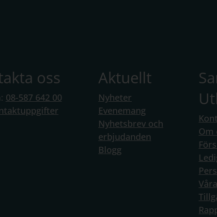
takta oss
Aktuellt
S
Ut
n:
08-587 642 00
Nyheter
ntaktuppgifter
Evenemang
Kont
Nyhetsbrev och
Om 
erbjudanden
Förs
Blogg
Ledi
Per
Vår
Till
Rapp