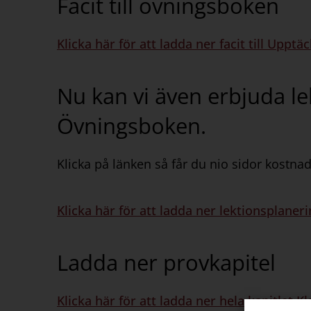
Facit till övningsboken
Klicka här för att ladda ner facit till Up
Nu kan vi även erbjuda lek
Övningsboken.
Klicka på länken så får du nio sidor kostnads
Klicka här för att ladda ner lektionsplane
Ladda ner provkapitel
Klicka här för att ladda ner hela kapitlet