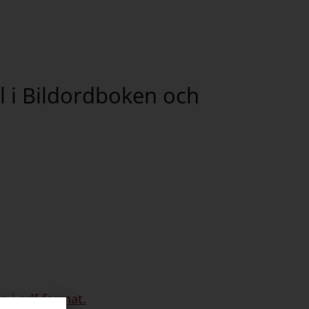
el i Bildordboken och
n i pdf-format.