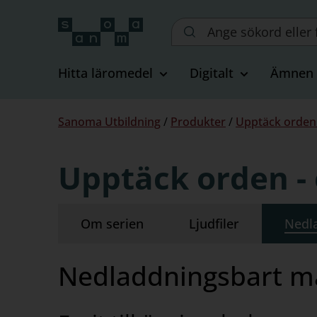
Sök
på
webbplatsen::
Hitta läromedel
Digitalt
Ämnen
Du
Sanoma Utbildning
/
Produkter
/
Upptäck orden 
är
här:
Upptäck orden - 
Om serien
Ljudfiler
Nedl
Nedladdningsbart ma