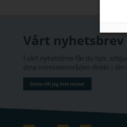
Vårt nyhetsbrev
I vårt nyhetsbrev får du tips, erb
dina intresseområden direkt i din 
Detta vill jag inte missa!