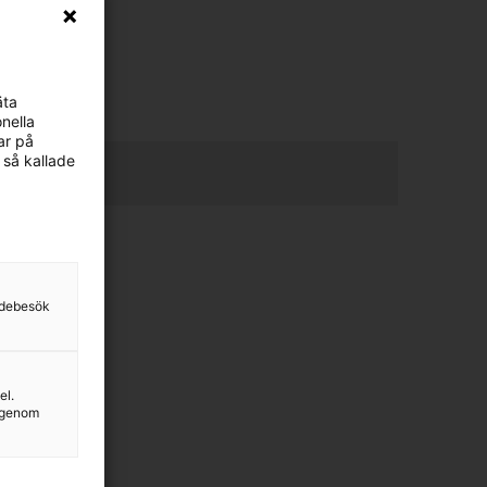
äta
nella
ar på
 så kallade
sidebesök
el.
g genom