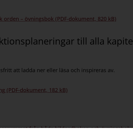
ptäck orden – övningsbok (PDF-dokument, 820 kB)
tionsplaneringar till alla kapit
fritt att ladda ner eller läsa och inspireras av.
ring (PDF-dokument, 182 kB)
 Klassrummet från både bildordboken och övningsboke