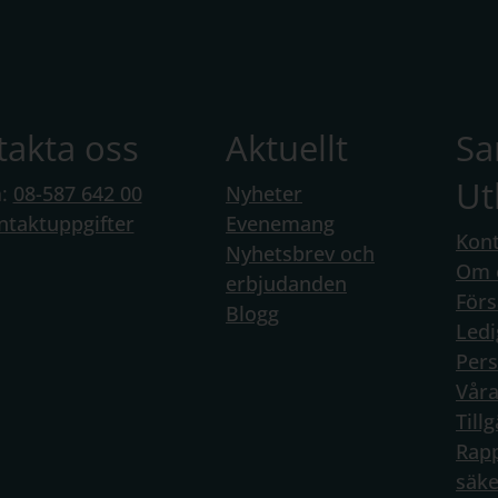
takta oss
Aktuellt
S
Ut
n:
08-587 642 00
Nyheter
ntaktuppgifter
Evenemang
Kont
Nyhetsbrev och
Om 
erbjudanden
Förs
Blogg
Ledi
Per
Vår
Till
Rapp
säke