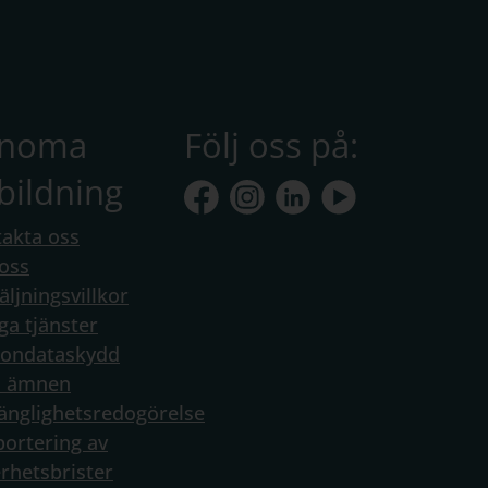
anoma
Följ oss på:
bildning
akta oss
oss
äljningsvillkor
ga tjänster
sondataskydd
a ämnen
gänglighetsredogörelse
ortering av
rhetsbrister