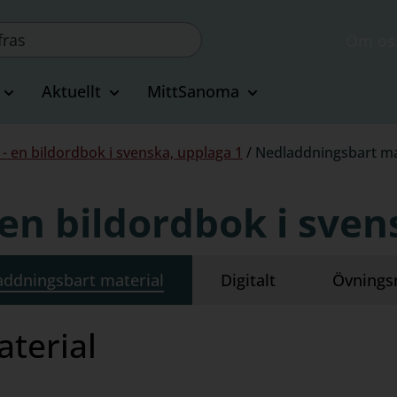
Om os
Aktuellt
MittSanoma
- en bildordbok i svenska, upplaga 1
/
Nedladdningsbart ma
en bildordbok i sven
addningsbart material
Digitalt
Övnings
terial