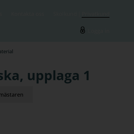
s
Kontakta oss
Skolkund
Privatkund
Logga in
terial
ska, upplaga 1
mästaren