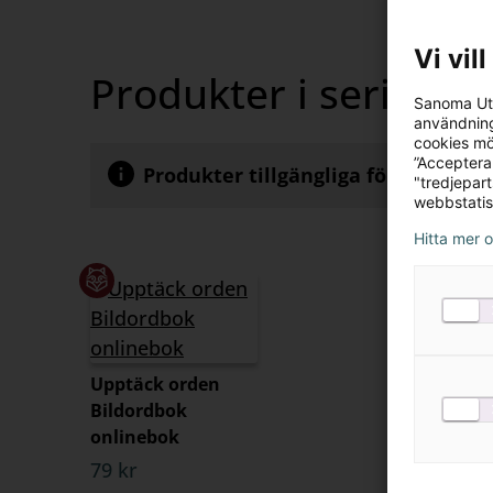
Vi vil
Produkter i serien
Sanoma Utb
användning
cookies mö
”Acceptera
Produkter tillgängliga för köp av p
"tredjepar
webbstatis
Hitta mer 
Upptäck orden
Bildordbok
onlinebok
79 kr