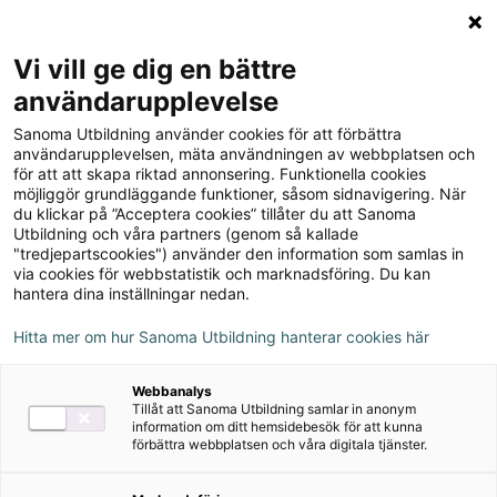
Logga in
Meny
Vi vill ge dig en bättre
Sök
användarupplevelse
på
¡Vamos!
Sanoma Utbildning använder cookies för att förbättra
webbplatsen::
användarupplevelsen, mäta användningen av webbplatsen och
för att att skapa riktad annonsering. Funktionella cookies
möjliggör grundläggande funktioner, såsom sidnavigering. När
du klickar på ”Acceptera cookies” tillåter du att Sanoma
Om serien
Utbildning och våra partners (genom så kallade
"tredjepartscookies") använder den information som samlas in
via cookies för webbstatistik och marknadsföring. Du kan
Nedladdningsbart material
hantera dina inställningar nedan.
Hitta mer om hur Sanoma Utbildning hanterar cookies här
Digitalt
Webbanalys
Tillåt att Sanoma Utbildning samlar in anonym
information om ditt hemsidebesök för att kunna
förbättra webbplatsen och våra digitala tjänster.
Övningsmästaren