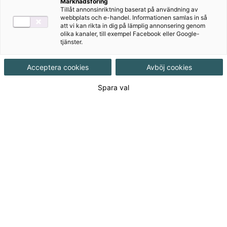
Marknadsföring
Nedladdningsbart material
Tillåt annonsinriktning baserat på användning av
webbplats och e-handel. Informationen samlas in så
Här kan du ladda ner elevfacit till Vamos 1-4
att vi kan rikta in dig på lämplig annonsering genom
olika kanaler, till exempel Facebook eller Google-
tjänster.
Klicka här för att ladda ner facit till Vamos 1 (PDF-
dokument, 1,7 MB)
Acceptera cookies
Avböj cookies
Klicka här för att ladda ner facit till Vamos 2 (PDF-
Spara val
dokument, 1,6 MB)
Klicka här för att ladda ner facit till Vamos 3 (PDF-
dokument, 2 MB)
Klicka här för att ladda ner facit till Vamos 4 (PDF-
dokument, 934 kB)
Produkter i serien