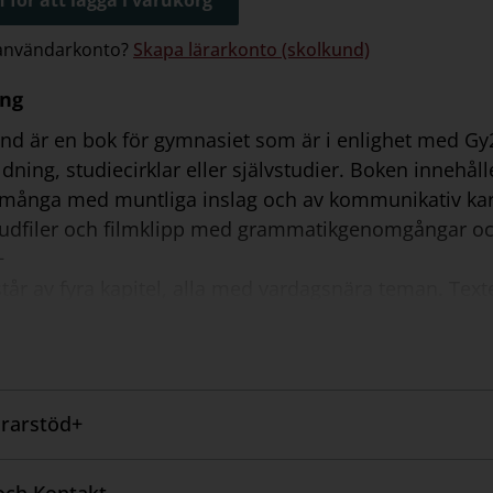
 användarkonto?
Skapa lärarkonto (skolkund)
ing
und är en bok för gymnasiet som är i enlighet med Gy
dning, studiecirklar eller självstudier. Boken innehålle
 många med muntliga inslag och av kommunikativ kar
 ljudfiler och filmklipp med grammatikgenomgångar och 
+
tår av fyra kapitel, alla med vardagsnära teman. Te
 att metodiskt bygga upp språket. I slutet av varje kap
vändas vid bedömning. För att få uppleva autentiska m
via videobloggar följa med en spansk tjej i hennes v
 ingår kostnadsfri färdighetsträning på ovningsmasta
rarstöd+
örjare Lärarstöd+ är ett presentationsverktyg som lä
 gruppen, lyssna gemensamt på texter och filmer och 