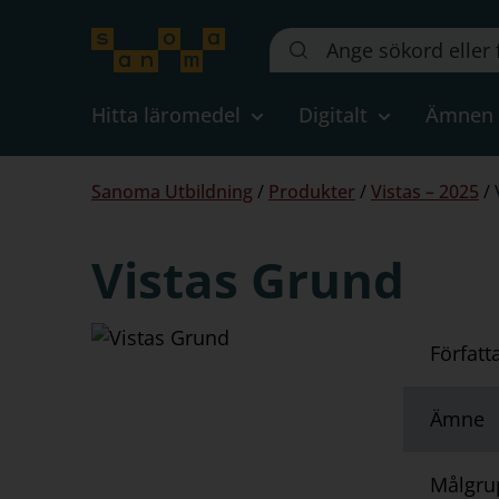
Sök
på
webbplatsen::
Hitta läromedel
Digitalt
Ämnen
Du
Sanoma Utbildning
/
Produkter
/
Vistas – 2025
/
är
här:
Vistas Grund
Författ
Ämne
Målgru