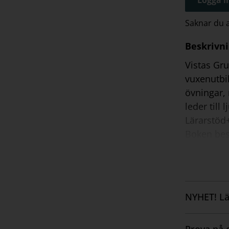
Saknar du
Beskrivn
Vistas Gr
vuxenutbil
övningar,
leder till
Lärarstöd
Boken bes
varvas för
som kan an
Nybörjare 
Till boken
NYHET! Lä
Vistas Nyb
Visa
hålla ihop
innehåll