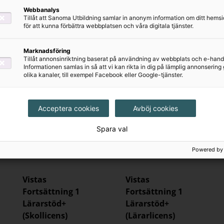
Lärarstöd+
Allt i ett-bok
Webbanalys
(Lärarlicens)
Tillåt att Sanoma Utbildning samlar in anonym information om ditt hem
445 kr
för att kunna förbättra webbplatsen och våra digitala tjänster.
350 kr
Marknadsföring
Tillåt annonsinriktning baserat på användning av webbplats och e-hand
Informationen samlas in så att vi kan rikta in dig på lämplig annonserin
olika kanaler, till exempel Facebook eller Google-tjänster.
Acceptera cookies
Avböj cookies
Spara val
Powered by
Vistas
Vistas
Fortsättning 1
Fortsättning 1
Lärarstöd+
Lärarstöd+
(Skollicens)
(Lärarlicens)