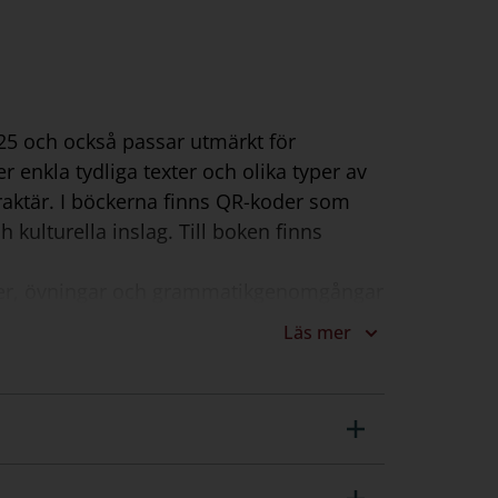
25 och också passar utmärkt för
r enkla tydliga texter och olika typer av
aktär. I böckerna finns QR-koder som
kulturella inslag. Till boken finns
xter, övningar och grammatikgenomgångar
itel finns en större avslutande övning
Läs mer
iljöer och talspråk så får vi i Vistas
ardag, i en småstad utanför Barcelona.
ren.se.
raren kan använda i klassrummet för att
för att gå igenom svaren på alla