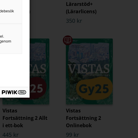
Lärarstöd+
Lärarstöd+
(Skollicens)
(Lärarlicens)
sidebesök
995 kr
350 kr
el.
g genom
Vistas
Vistas
Fortsättning 2 Allt
Fortsättning 2
i ett-bok
Onlinebok
445 kr
99 kr