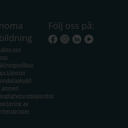
anoma
Följ oss på:
bildning
akta oss
oss
äljningsvillkor
ga tjänster
sondataskydd
a ämnen
gänglighetsredogörelse
ortering av
rhetsbrister