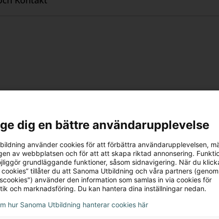
och Kontakt
I Lärarstöd+ finns också nedladdningsbara filer med 
 förmågorna läsa, skriva, höra och tala, efter varje ka
Kommande
l ge dig en bättre användarupplevelse
ildning använder cookies för att förbättra användarupplevelsen, m
en av webbplatsen och för att att skapa riktad annonsering. Funktio
jliggör grundläggande funktioner, såsom sidnavigering. När du klick
 cookies” tillåter du att Sanoma Utbildning och våra partners (genom
tscookies") använder den information som samlas in via cookies för
tik och marknadsföring. Du kan hantera dina inställningar nedan.
om hur Sanoma Utbildning hanterar cookies här
Vistas Grund
Vistas Nybörjare