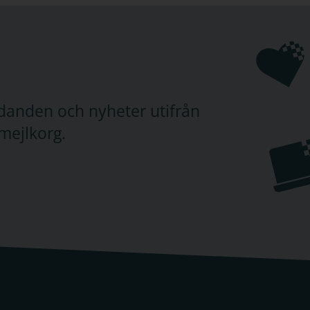
judanden och nyheter utifrån
mejlkorg.