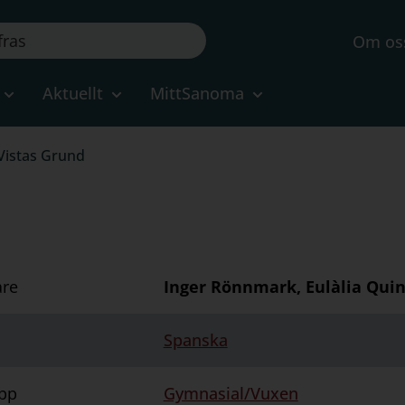
Om os
Aktuellt
MittSanoma
Vistas Grund
are
Inger Rönnmark, Eulàlia Qui
Spanska
pp
Gymnasial/Vuxen