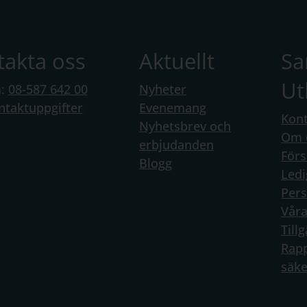
takta oss
Aktuellt
S
Ut
n:
08-587 642 00
Nyheter
ntaktuppgifter
Evenemang
Kont
Nyhetsbrev och
Om 
erbjudanden
Förs
Blogg
Ledi
Per
Vår
Till
Rapp
säke