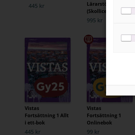
Lärarstöd+
445 kr
(Skollicens)
995 kr
Vistas
Vistas
Fortsättning 1 Allt
Fortsättning 1
i ett-bok
Onlinebok
445 kr
99 kr