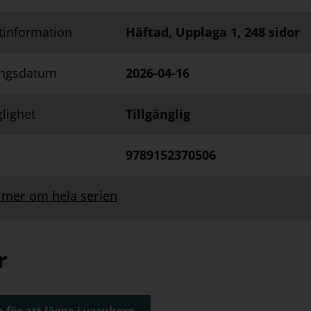
tinformation
Häftad, Upplaga 1, 248 sidor
ingsdatum
2026-04-16
glighet
Tillgänglig
9789152370506
 mer om hela serien
r
 för att lägga i varukorg