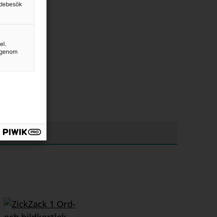
sidebesök
el.
g genom