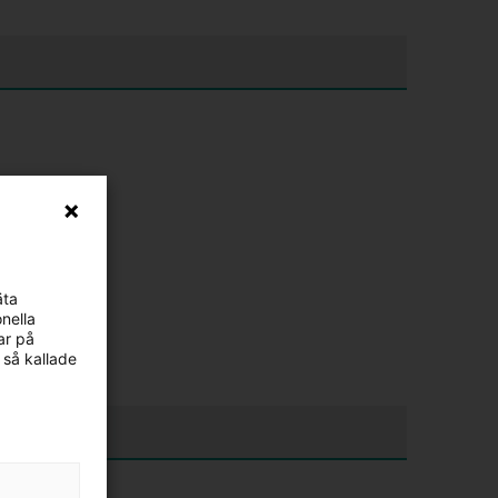
äta
nella
ar på
 så kallade