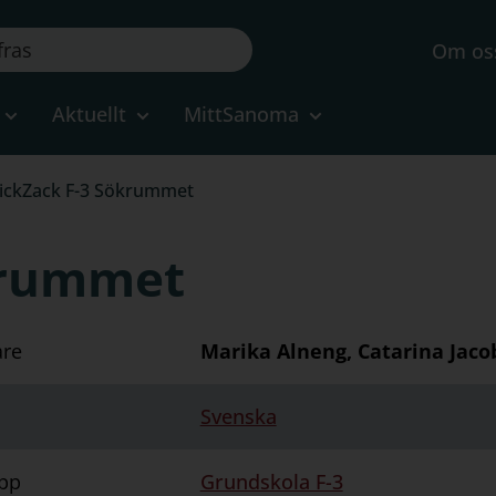
Om os
Aktuellt
MittSanoma
ickZack F-3 Sökrummet
krummet
are
Marika Alneng, Catarina Jaco
Svenska
pp
Grundskola F-3