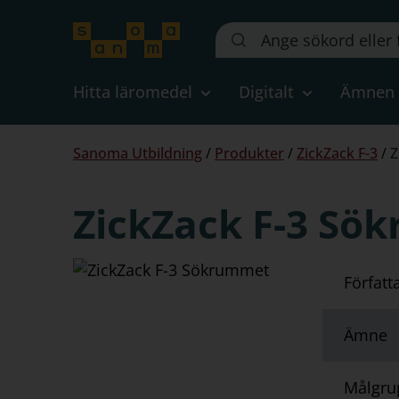
Sök
på
webbplatsen::
Hitta läromedel
Digitalt
Ämnen
Du
Sanoma Utbildning
/
Produkter
/
ZickZack F-3
/
Z
är
här:
ZickZack F-3 Sö
Författ
Ämne
Målgru