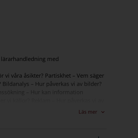
n lärarhandledning med
ör vi våra åsikter? Partiskhet – Vem säger
? Bildanalys – Hur påverkas vi av bilder?
ionssökning – Hur kan information
er vi källor? Reklam – Hur påverkas vi av
ser?
Läs mer
er integrera övningarna i
re delar: Gemensam läsning och samtal
a innehållet samt förslag på hur du kan