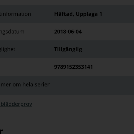
tinformation
Häftad, Upplaga 1
ingsdatum
2018-06-04
glighet
Tillgänglig
9789152353141
 mer om hela serien
 blädderprov
rprov:
r