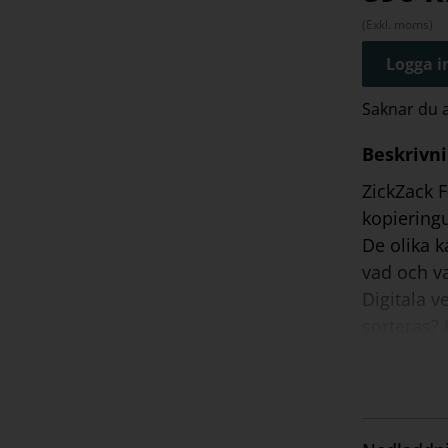
(Exkl. moms)
Logga in
Saknar du
Beskrivn
ZickZack 
kopiering
De olika k
vad och va
Digitala v
sorteras? 
reklam? Et
Du kan ar
undervisni
kring inne