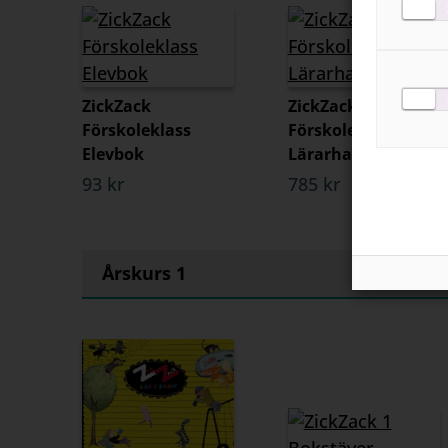
ZickZack
ZickZack
Förskoleklass
Förskoleklass
Elevbok
Lärarhandledning
93 kr
785 kr
Årskurs 1