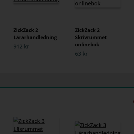
ZickZack 2
ZickZack 2
Lärarhandledning
Skrivrummet
onlinebok
912 kr
63 kr