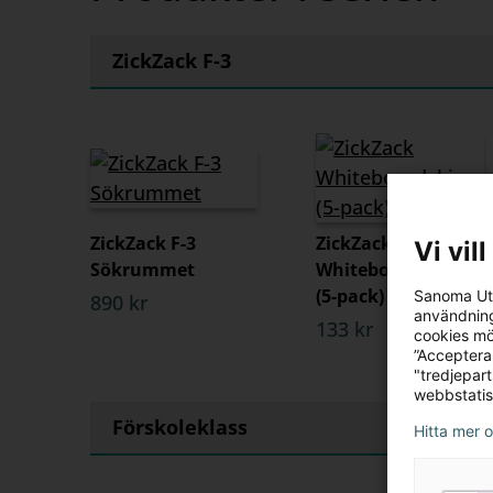
ZickZack F-3
ZickZack F-3
ZickZack
Vi vil
Sökrummet
Whiteboardskivor
(5-pack)
Sanoma Utb
890 kr
användning
133 kr
cookies mö
”Acceptera
"tredjepar
webbstatis
Förskoleklass
Hitta mer 