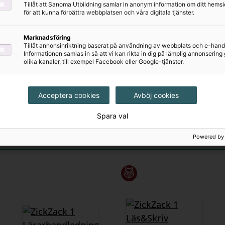
Tillåt att Sanoma Utbildning samlar in anonym information om ditt hem
för att kunna förbättra webbplatsen och våra digitala tjänster.
Marknadsföring
Tillåt annonsinriktning baserat på användning av webbplats och e-hand
ZickZack
Informationen samlas in så att vi kan rikta in dig på lämplig annonserin
olika kanaler, till exempel Facebook eller Google-tjänster.
Förskoleklass
Onlinebok
73 kr
Acceptera cookies
Avböj cookies
Spara val
Powered by