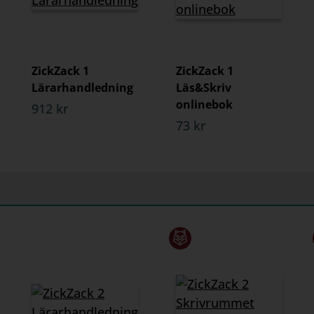
ZickZack 1
ZickZack 1
Lärarhandledning
Läs&Skriv
onlinebok
912 kr
73 kr