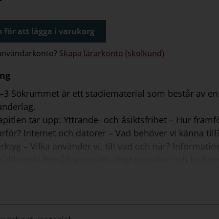
 för att lägga i varukorg
 användarkonto?
Skapa lärarkonto (skolkund)
ing
F–3 Sökrummet är ett stadiematerial som består av e
underlag.
apitlen tar upp: Yttrande- och åsiktsfrihet – Hur framf
rför? Internet och datorer – Vad behöver vi känna till
erktyg – Vilka använder vi, till vad och när? Informat
Källkritiskt förhållningssätt – Hur granskar och bedöm
ik och moral – Vad får våra handlingar för konsekven
beta med Sökrummet tematiskt under några veckor ell
ngen i svenska, so och no. Varje kapitel består av t
hållet, information till dig som lärare om det aktuell