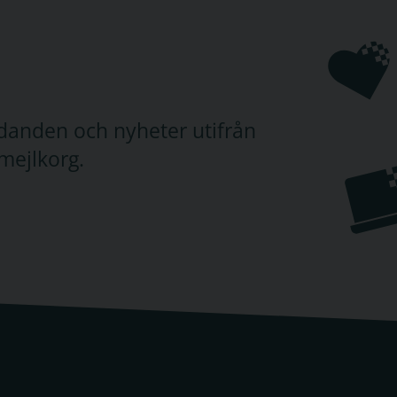
judanden och nyheter utifrån
mejlkorg.