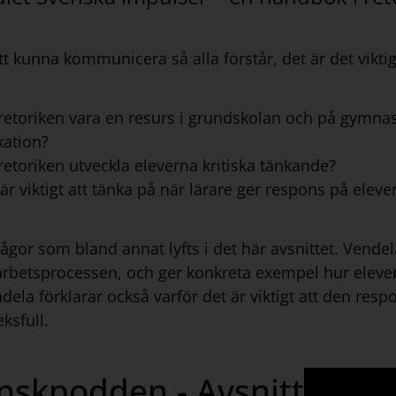
t kunna kommunicera så alla förstår, det är det vikti
retoriken vara en resurs i grundskolan och på gymnasi
ation?
retoriken utveckla eleverna kritiska tänkande?
är viktigt att tänka på när lärare ger respons på elever
rågor som bland annat lyfts i det här avsnittet. Ven
arbetsprocessen, och ger konkreta exempel hur elever
dela förklarar också varför det är viktigt att den resp
eksfull.
nskpodden - Avsnitt