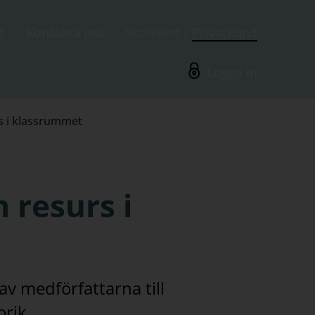
s
Kontakta oss
Skolkund
Privatkund
Logga in
rs i klassrummet
 resurs i
v medförfattarna till
rik.