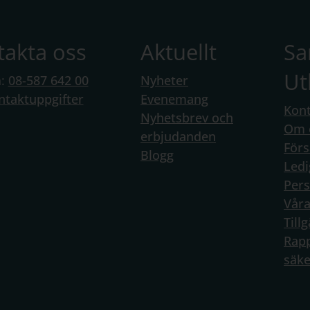
takta oss
Aktuellt
S
Ut
n:
08-587 642 00
Nyheter
ntaktuppgifter
Evenemang
Kont
Nyhetsbrev och
Om 
erbjudanden
Förs
Blogg
Ledi
Per
Vår
Till
Rapp
säke