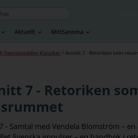
Om os
Aktuellt
MittSanoma
h Svenskpodden Klassiker
/
Avsnitt 7 - Retoriken som resu
itt 7 - Retoriken som
ssrummet
 7 - Samtal med Vendela Blomström – en a
let Svenska impulser – en handbok i reto