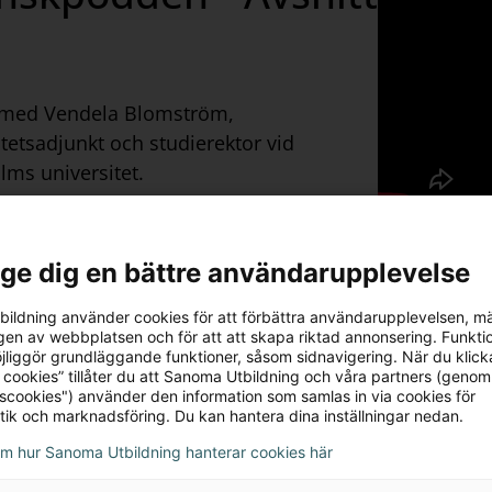
 med Vendela Blomström,
itetsadjunkt och studierektor vid
lms universitet.
na här
l ge dig en bättre användarupplevelse
ildning använder cookies för att förbättra användarupplevelsen, m
en av webbplatsen och för att att skapa riktad annonsering. Funktio
ionstips från Vendela
jliggör grundläggande funktioner, såsom sidnavigering. När du klick
 cookies” tillåter du att Sanoma Utbildning och våra partners (genom
tscookies") använder den information som samlas in via cookies för
tik och marknadsföring. Du kan hantera dina inställningar nedan.
om arbetar med högstadie- och gymnasieelever tipsar 
om hur Sanoma Utbildning hanterar cookies här
i din undervisning. Vad kännetecknar en bra talare, 