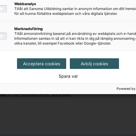
p för kristiska förhållningssätt.
Webbanalys
 även på några bra länkar som lyfter Frances McDorma
Tillåt att Sanoma Utbildning samlar in anonym information om ditt hem
för att kunna förbättra webbplatsen och våra digitala tjänster.
r för att ladda ner extramaterial för lärare - Reto
Marknadsföring
Tillåt annonsinriktning baserat på användning av webbplats och e-hand
DF-dokument, 445 kB)
Informationen samlas in så att vi kan rikta in dig på lämplig annonserin
olika kanaler, till exempel Facebook eller Google-tjänster.
m arbetar med mellanstadieelever hittar du följande 
Acceptera cookies
Avböj cookies
tionsspelet
Spara val
r för att ladda ner lektionstipset ur ZickZack Sk
Powered by
mat
(PDF-dokument, 235 kB)