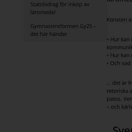
Statsbidrag för inköp av
läromedel
Konsten at
Gymnasiereformen Gy25 –
det här händer
• Hur kan 
kommunik
• Hur kan 
• Och vad 
… det är f
retoriska 
patos. Ven
– och kärl
Sve