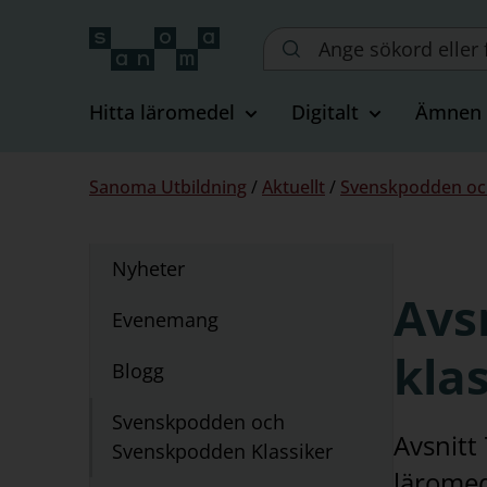
Sök
på
webbplatsen::
Hitta läromedel
Digitalt
Ämnen
Du
Sanoma Utbildning
/
Aktuellt
/
Svenskpodden oc
är
här:
Undernavigering
Nyheter
för
Avsn
"Aktuellt"
Evenemang
kla
Blogg
Svenskpodden och
Avsnitt
Svenskpodden Klassiker
läromed