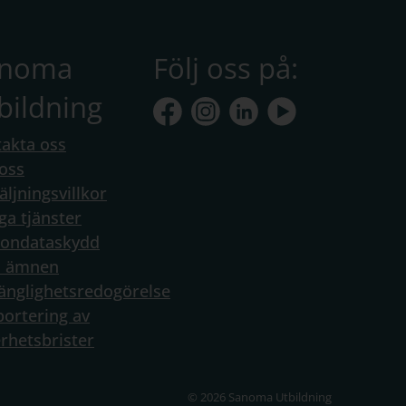
anoma
Följ oss på:
bildning
akta oss
oss
äljningsvillkor
ga tjänster
sondataskydd
a ämnen
gänglighetsredogörelse
ortering av
rhetsbrister
© 2026 Sanoma Utbildning