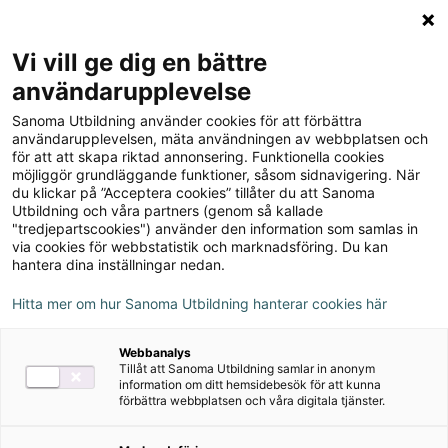
Logga in
Meny
Vi vill ge dig en bättre
Sök
användarupplevelse
på
Sanoma Utbildning använder cookies för att förbättra
webbplatsen::
användarupplevelsen, mäta användningen av webbplatsen och
Du
Blogg
för att att skapa riktad annonsering. Funktionella cookies
är
Hur
möjliggör grundläggande funktioner, såsom sidnavigering. När
här:
får
du klickar på ”Acceptera cookies” tillåter du att Sanoma
Låt läromedlet spegla den
Utbildning och våra partners (genom så kallade
man
"tredjepartscookies") använder den information som samlas in
svenska vardagen
nyanlända
via cookies för webbstatistik och marknadsföring. Du kan
att
hantera dina inställningar nedan.
15 juni 2020
lära
Hitta mer om hur Sanoma Utbildning hanterar cookies här
sig
det
Författarintervju
Sva Sfi
Webbanalys
svenska
Tillåt att Sanoma Utbildning samlar in anonym
språket?
Tiia Ojalas passion är att hjälpa nyanlända
information om ditt hemsidebesök för att kunna
förbättra webbplatsen och våra digitala tjänster.
att omfamna och lära sig det svenska
språket. Det gör hon både genom att på