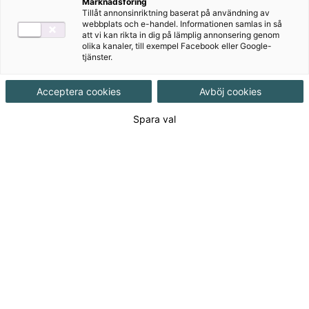
Vill du att dina elever ska bli Awesome på engelska?
Marknadsföring
Tillåt annonsinriktning baserat på användning av
Letar du efter ett läromedel med spännande texter
webbplats och e-handel. Informationen samlas in så
och en lockande layout? Då är Awesome något för dig!
att vi kan rikta in dig på lämplig annonsering genom
olika kanaler, till exempel Facebook eller Google-
Awesome hjälper dina elever att utvecklas i engelska.
tjänster.
Acceptera cookies
Avböj cookies
Spara val
Till produkterna
Om serien
NYHET! Lärarstöd+
Awesome Digital