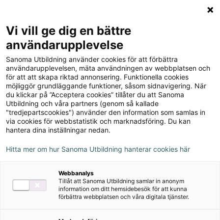
Logga in
Meny
Vi vill ge dig en bättre
Sök
användarupplevelse
på
Sanoma Utbildning använder cookies för att förbättra
webbplatsen::
användarupplevelsen, mäta användningen av webbplatsen och
för att att skapa riktad annonsering. Funktionella cookies
möjliggör grundläggande funktioner, såsom sidnavigering. När
du klickar på ”Acceptera cookies” tillåter du att Sanoma
Utbildning och våra partners (genom så kallade
"tredjepartscookies") använder den information som samlas in
via cookies för webbstatistik och marknadsföring. Du kan
hantera dina inställningar nedan.
Hitta mer om hur Sanoma Utbildning hanterar cookies här
Serie
Webbanalys
Tillåt att Sanoma Utbildning samlar in anonym
Awesome English
information om ditt hemsidebesök för att kunna
förbättra webbplatsen och våra digitala tjänster.