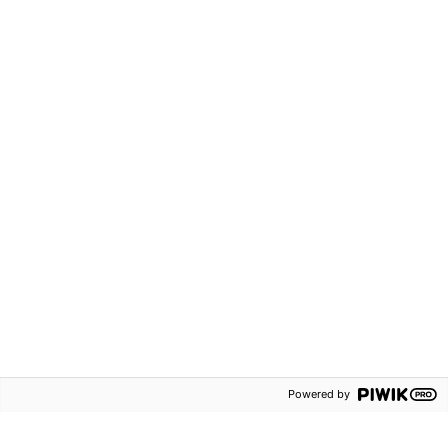
Besöksadress
Kontakta oss
Rosenlundsgatan 54
Telefon:
08-587 642 00
Stockholm
Alla kontaktuppgifter
Postadress
Aktuellt
Box 38013
Nyheter
100 64 Stockholm
Evenemang
Nyhetsbrev och
erbjudanden
Blogg
Sanoma
Powered by
Utbildning