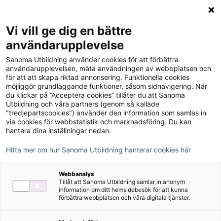
Logga in
Meny
Vi vill ge dig en bättre
Sök
användarupplevelse
på
Sanoma Utbildning använder cookies för att förbättra
webbplatsen::
användarupplevelsen, mäta användningen av webbplatsen och
för att att skapa riktad annonsering. Funktionella cookies
Lexia Provia - digitalt
möjliggör grundläggande funktioner, såsom sidnavigering. När
dyslexihjälpmedel
du klickar på ”Acceptera cookies” tillåter du att Sanoma
Utbildning och våra partners (genom så kallade
"tredjepartscookies") använder den information som samlas in
Lexia Provia är ett välbeprövat material som
via cookies för webbstatistik och marknadsföring. Du kan
hantera dina inställningar nedan.
består av en mängd olika självrättande
övningar och tester i svenska och är främst
Hitta mer om hur Sanoma Utbildning hanterar cookies här
avsett för elever med dyslexi eller andra
språkligt betingade svårigheter. Det
Webbanalys
Tillåt att Sanoma Utbildning samlar in anonym
används även av personer med förvärvad
information om ditt hemsidebesök för att kunna
förbättra webbplatsen och våra digitala tjänster.
afasi.