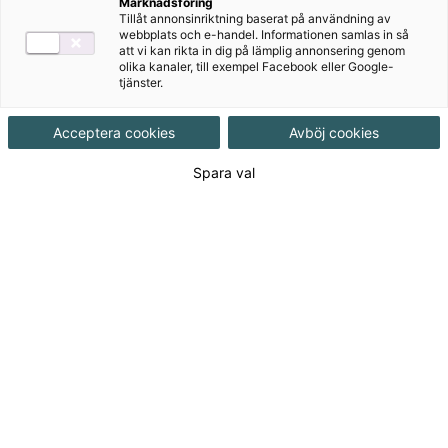
Marknadsföring
Lexia
Tillåt annonsinriktning baserat på användning av
webbplats och e-handel. Informationen samlas in så
Lexia är en övningsbank med över 1 800
att vi kan rikta in dig på lämplig annonsering genom
olika kanaler, till exempel Facebook eller Google-
övningsvarianter inom olika språkliga områden i
tjänster.
svenska för förskoleklass upp till årskurs nio.
Övningarna kan användas på flera sätt:
Acceptera cookies
Avböj cookies
Tilldela övningar efter rekommendationer från
Spara val
resultaten av tester i Provia.
Tilldela övningar som är adekvata för den enskilda
eleven eller gruppen.
Som en del av klassundervisningen.
Utmärkt för elever med svenska
som andraspråk
Många av övningarna passar även utmärkt som ren
färdighetsträning i svenska och för elever som just
håller på att lära sig språket.