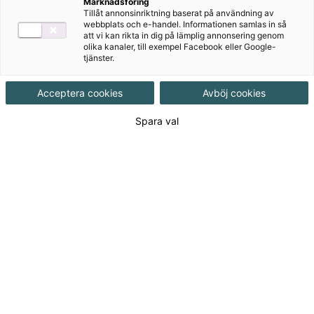
vux
Marknadsföring
Tillåt annonsinriktning baserat på användning av
webbplats och e-handel. Informationen samlas in så
Upplaga 2
att vi kan rikta in dig på lämplig annonsering genom
olika kanaler, till exempel Facebook eller Google-
Matematik Origo är en serie matematikböcker för
tjänster.
gymnasiet och vuxenutbildningen med ett tydligt
fokus på problemlösning, resonemang och förståelse.
Acceptera cookies
Avböj cookies
Den här upplagan är anpassad efter ämnesplanen
Spara val
som trädde i kraft 2021.
Till produkterna
Om serien