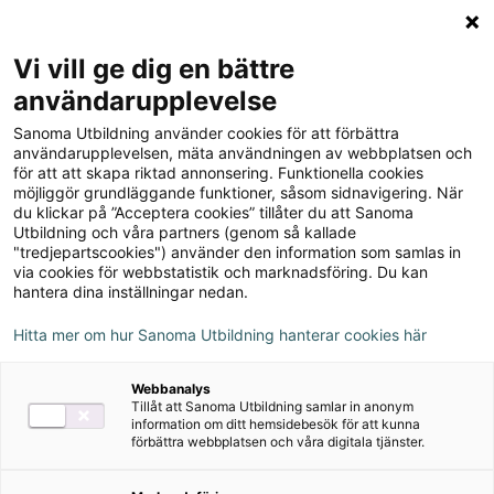
Logga in
Meny
Vi vill ge dig en bättre
Sök
användarupplevelse
på
Sanoma Utbildning använder cookies för att förbättra
webbplatsen::
användarupplevelsen, mäta användningen av webbplatsen och
för att att skapa riktad annonsering. Funktionella cookies
möjliggör grundläggande funktioner, såsom sidnavigering. När
du klickar på ”Acceptera cookies” tillåter du att Sanoma
Utbildning och våra partners (genom så kallade
"tredjepartscookies") använder den information som samlas in
via cookies för webbstatistik och marknadsföring. Du kan
hantera dina inställningar nedan.
Hitta mer om hur Sanoma Utbildning hanterar cookies här
Serie
Webbanalys
Tillåt att Sanoma Utbildning samlar in anonym
Matematik Origo b/c
information om ditt hemsidebesök för att kunna
förbättra webbplatsen och våra digitala tjänster.