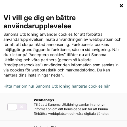
Logga in
Meny
Vi vill ge dig en bättre
Sök
användarupplevelse
på
Sanoma Utbildning använder cookies för att förbättra
webbplatsen::
Matematik Origo nivå 1b
användarupplevelsen, mäta användningen av webbplatsen och
för att att skapa riktad annonsering. Funktionella cookies
Lärarstöd+ (Skollicens)
möjliggör grundläggande funktioner, såsom sidnavigering. När
du klickar på ”Acceptera cookies” tillåter du att Sanoma
Utbildning och våra partners (genom så kallade
"tredjepartscookies") använder den information som samlas in
via cookies för webbstatistik och marknadsföring. Du kan
hantera dina inställningar nedan.
Detta ingår
Hitta mer om hur Sanoma Utbildning hanterar cookies här
Lärarguide
Webbanalys
Innehåll från elevbok
Tillåt att Sanoma Utbildning samlar in anonym
information om ditt hemsidebesök för att kunna
förbättra webbplatsen och våra digitala tjänster.
Prov
Övningsblad