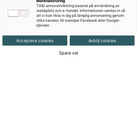
Marknadsföring
Tillåt annonsinriktning baserat på användning av
Aktiviteter
webbplats och e-handel. Informationen samlas in så
att vi kan rikta in dig på lämplig annonsering genom
GeoGebra-simuleringar
olika kanaler, till exempel Facebook eller Google-
tjänster.
Filmer
Acceptera cookies
Avböj cookies
Författare
Spara val
Attila Szabo, Niclas Larson, Daniel Dufåker,
Roger Fermsjö
Ämne
Matematik
Målgrupp
Gymnasial/Vuxen
Produktinformation
Interaktivt, Upplaga 1
Utgivningsdatum
2025-08-18